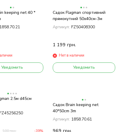
in keeping net 40 *
Садок Flagman спортивний
m
прямокутний 50x40cм-3м
1858.70.21
Артикул:
FZ50408300
1 199
грн.
наличии
Нет в наличии
Уведомить
Уведомить
gman 2.5м d45см
Садок Brain keeping net
40*50cm 3m
FZ45256250
Артикул:
1858.70.61
969
грн.
500
грн.
-39%