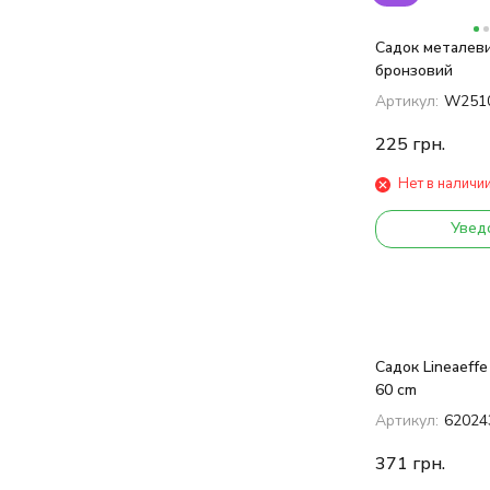
Садок металеви
бронзовий
Артикул:
W251
225
грн.
Нет в наличи
Увед
Садок Lineaeffe
60 cm
Артикул:
62024
371
грн.