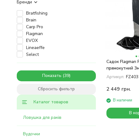
Бренди
Bratfishing
Brain
Carp Pro
Flagman
EVOX
Lineaeffe
Select
Садок Flagman 
прямокутний 3
Показать
Артикул:
FZ403
2 449
грн.
Сбросить фильтр
В наличии
Каталог товаров
В ко
Ловушка для раків
Вудочки