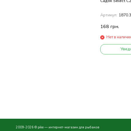
Садок Select C
Артикул:
1870.
168
грн.
Нет в наличи
Увед
2009-2026 © pike — интернет-магазин для рыбаков