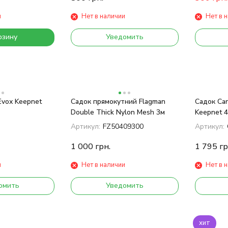
и
Нет в наличии
Нет в 
рзину
Уведомить
Evox Keepnet
Садок прямокутний Flagman
Садок Car
Double Thick Nylon Mesh 3м
Keepnet 
Артикул:
FZ50409300
Артикул:
1 000
грн.
1 795
гр
и
Нет в наличии
Нет в 
омить
Уведомить
хит