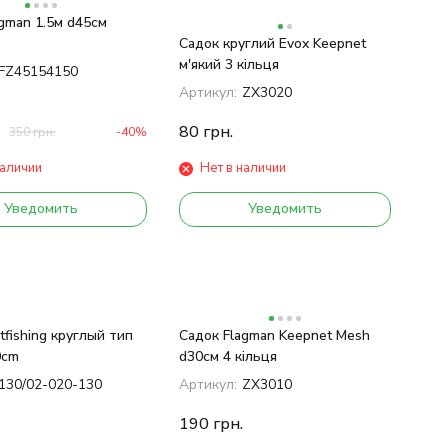
gman 1.5м d45см
Садок круглий Evox Keepnet
м'який 3 кільця
FZ45154150
Артикул:
ZX3020
80
грн.
350
грн.
-40%
наличии
Нет в наличии
Уведомить
Уведомить
tfishing круглый тип
Садок Flagman Keepnet Mesh
0cm
d30см 4 кільця
130/02-020-130
Артикул:
ZX3010
190
грн.