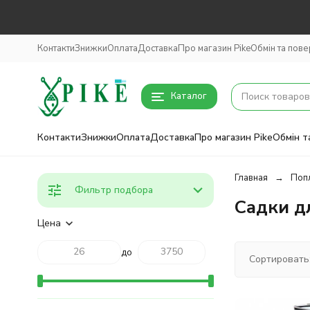
Контакти
Знижки
Оплата
Доставка
Про магазин Pike
Обмін та пов
Каталог
Контакти
Знижки
Оплата
Доставка
Про магазин Pike
Обмін т
Главная
Поп
Фильтр подбора
Садки д
Цена
до
Сортировать