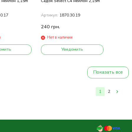
2 нейлон 1,15m
Садок Select C4 нейлон 2,15m
30.17
Артикул:
1870.30.19
240
грн.
и
Нет в наличии
омить
Уведомить
Показать все
1
2