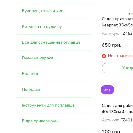
Вудилища з кільцями
Садок прямокут
Keepnet 35x45с
Котушки на вудочку
300см
Артикул:
FZ452
Все для оснащення поплавця
650
грн.
Нет в наличи
Гачки на карася
Увед
Волосінь
Поплавці
хит
Інструменти для поплавців
Садок для риби
40х130см 4 кіл
Артикул:
FZ401
Відра прикормочні
200
грн.