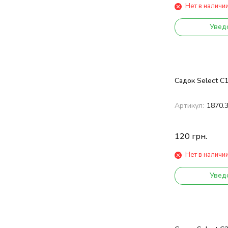
Нет в наличи
Увед
Садок Select C
Артикул:
1870.
120
грн.
Нет в наличи
Увед