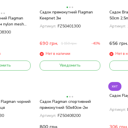
Садок прямокутний Flagman
Садок Bra
ний Flagman
Keepnet 3м
50cm 2,5
м nylon mesh
Артикул:
FZ50401300
Артикул:
08300
690
грн.
656
грн.
1 150
грн.
-40%
и
Нет в наличии
Нет в 
омить
Уведомить
хит
Садок Fla
 Flagman чорний
Садок Flagman спортивний
ьця
прямокутний 50x40cм-2м
Артикул:
30
Артикул:
FZ50408200
800
грн.
306
грн.