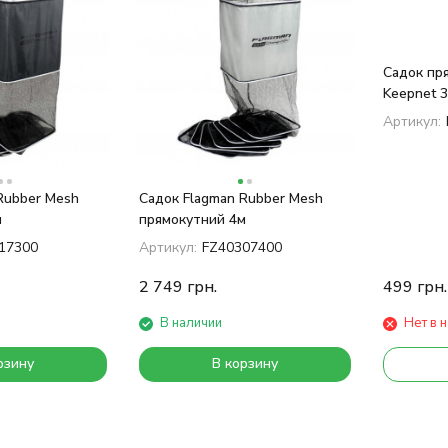
Садок пр
Keepnet 3
200см
Артикул:
Rubber Mesh
Садок Flagman Rubber Mesh
м
прямокутний 4м
17300
Артикул:
FZ40307400
2 749
грн.
499
грн.
В наличии
Нет в 
рзину
В корзину