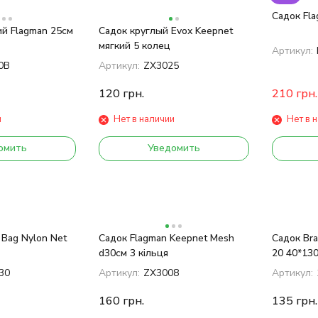
Садок Fla
й Flagman 25см
Садок круглый Evox Keepnet
мягкий 5 колец
Артикул:
0B
Артикул:
ZX3025
120
грн.
210
грн.
и
Нет в наличии
Нет в 
омить
Уведомить
 Bag Nylon Net
Садок Flagman Keepnet Mesh
Садок Bra
d30см 3 кільця
20 40*13
30
Артикул:
ZX3008
Артикул:
160
грн.
135
грн.