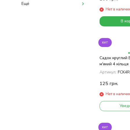
Ещё
Нет в наличи
В ко
хит
Садок круглий 
м'який 4 кільця
Артикул:
FCK4R
125
грн.
Нет в наличи
Увед
хит