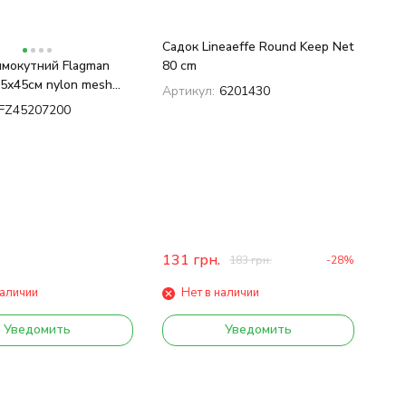
Садок Lineaeffe Round Keep Net
ямокутний Flagman
80 cm
5x45см nylon mesh
Артикул:
6201430
FZ45207200
131
грн.
183
грн.
-28%
наличии
Нет в наличии
Уведомить
Уведомить