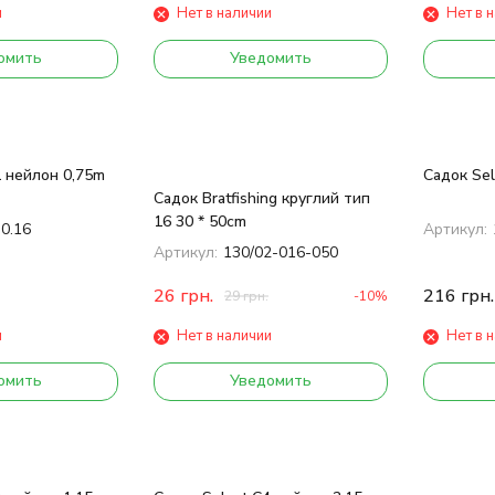
и
Нет в наличии
Нет в 
омить
Уведомить
1 нейлон 0,75m
Садок Sel
Садок Bratfishing круглий тип
16 30 * 50cm
30.16
Артикул:
Артикул:
130/02-016-050
26
грн.
216
грн.
29
грн.
-10%
и
Нет в наличии
Нет в 
омить
Уведомить