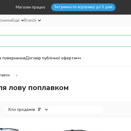
Затримка по відправці до 5 днів
Магазин працює
ернення
Ещё
Brands
а повернення
Договір публічної оферти
лавок
↓
ля лову поплавком
:
Хіти продажів