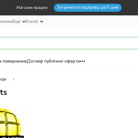
Затримка по відправці до 5 днів
Магазин працює
ернення
Ещё
Brands
а повернення
Договір публічної оферти
нды
↓
ts