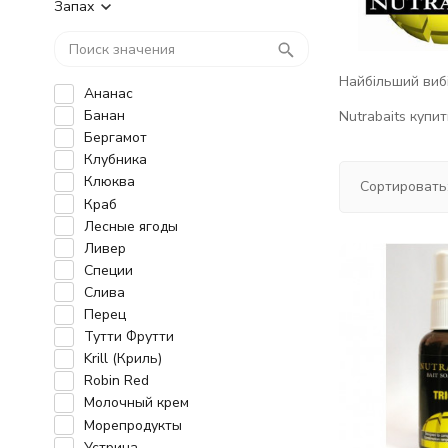
Запах
Найбільший вибі
Ананас
Банан
Nutrabaits купит
Бергамот
Клубника
Клюква
Сортировать
Краб
Лесные ягоды
Ливер
Специи
Слива
Перец
Тутти Фрутти
Krill (Криль)
Robin Red
Молочный крем
Морепродукты
Устрица