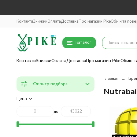
Контакти
Знижки
Оплата
Доставка
Про магазин Pike
Обмін та пов
Каталог
Контакти
Знижки
Оплата
Доставка
Про магазин Pike
Обмін т
Главная
Бре
Фильтр подбора
Nutrabai
Цена
до