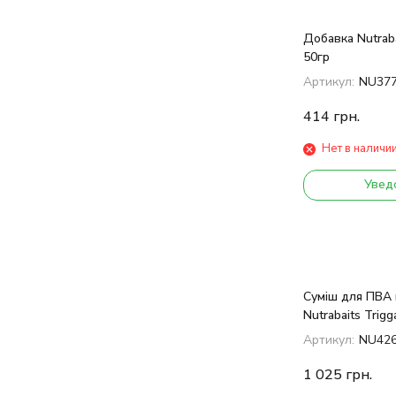
Добавка Nutraba
50гр
Артикул:
NU37
414
грн.
Нет в наличи
Увед
Суміш для ПВА 
Nutrabaits Trigg
Артикул:
NU42
1 025
грн.