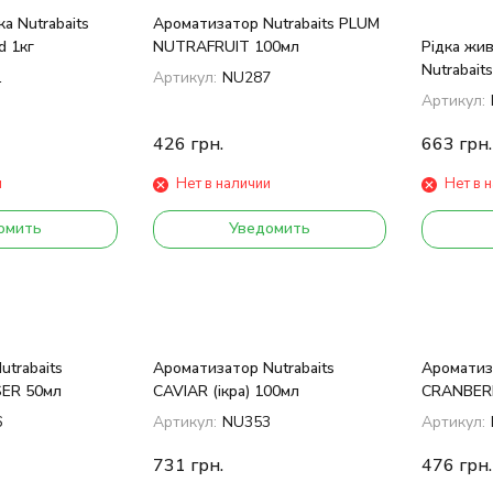
а Nutrabaits
Ароматизатор Nutrabaits PLUM
d 1кг
NUTRAFRUIT 100мл
Рідка жи
Nutrabai
1
Артикул:
NU287
250мл
Артикул:
426
грн.
663
грн.
и
Нет в наличии
Нет в 
омить
Уведомить
utrabaits
Ароматизатор Nutrabaits
Ароматиза
ER 50мл
CAVIAR (ікра) 100мл
CRANBER
6
Артикул:
NU353
Артикул:
731
грн.
476
грн.