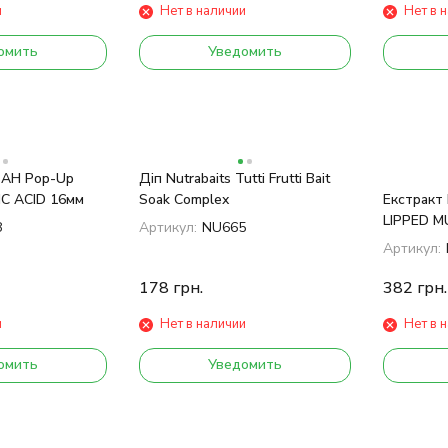
и
Нет в наличии
Нет в 
омить
Уведомить
s AH Pop-Up
Діп Nutrabaits Tutti Frutti Bait
C ACID 16мм
Soak Complex
Екстракт 
LIPPED M
8
Артикул:
NU665
EXTRACT
Артикул:
178
грн.
382
грн.
и
Нет в наличии
Нет в 
омить
Уведомить