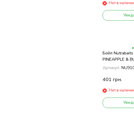
Нет в наличи
Увед
Бойл Nutrabait
PINEAPPLE & B
Артикул:
NU91
401
грн.
Нет в наличи
Увед