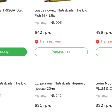
ts TRIGGA 50мл
Базова суміш Nutrabaits The Big
Fish Mix 1,5кг
1
Артикул:
NU006
642
грн.
486
грн.
Нет в наличии
Нет в 
рзину
Уведомить
trabaits The Big
Ефірна олія Nutrabaits Чорного
Бойл Nutr
перцю 20мл
PLUM & C
6
Артикул:
NU242
Артикул:
691
грн.
392
грн.