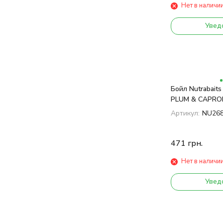
Нет в наличи
Увед
Бойл Nutrabait
PLUM & CAPROI
Артикул:
NU26
471
грн.
Нет в наличи
Увед