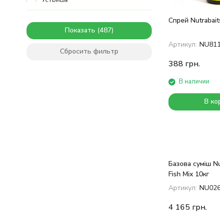
Капроновая кислота
Спрей Nutrabai
Показать
Артикул:
NU81
Сбросить фильтр
388
грн.
В наличии
В ко
Базова суміш Nu
Fish Mix 10кг
Артикул:
NU02
4 165
грн.