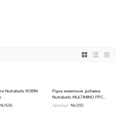
и Nutrabaits ROBIN
Рідка живильне добавка
р
Nutrabaits MULTIMINO PPC
250мл
NU536
Артикул:
NU392