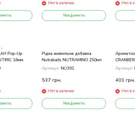
и
Нет в наличии
Нет в 
омить
Уведомить
s AH Pop-Up
Рідка живильне добавка
Ароматиза
UTIRIC 16мм
Nutrabaits NUTRAMINO 250мл
CRANBER
100мл
0
Артикул:
NU391
Артикул:
537
грн.
401
грн.
и
Нет в наличии
Нет в 
омить
Уведомить