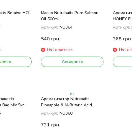
its Betaine HCL
Масло Nutrabaits Pure Salmon
Ароматиза
Oil 500ml
HONEY EL
7
Артикул:
NU364
Артикул:
540
грн.
368
грн.
и
Нет в наличии
Нет в 
омить
Уведомить
пакетів
Ароматизатор Nutrabaits
a Bag Mix 5кг
Pineapple & N-Butyric Acid
100мл
6
Артикул:
NU360
731
грн.