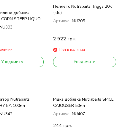
Пеллетс Nutrabaits Trigga 20кг
вильне добавка
(std)
ts CORN STEEP LIQUOR
Артикул:
NU205
NU393
2 922
грн.
наличии
Нет в наличии
Уведомить
Уведомить
тор Nutrabaits
Рідка добавка Nutrabaits SPICE
RY EA 100мл
CAJOUSER 50мл
NU342
Артикул:
NU407
244
грн.