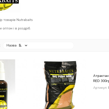
р товарів Nutrabaits
и оптом і в роздріб.
:
Назва
Атрактант
RED 300г
Артикул: