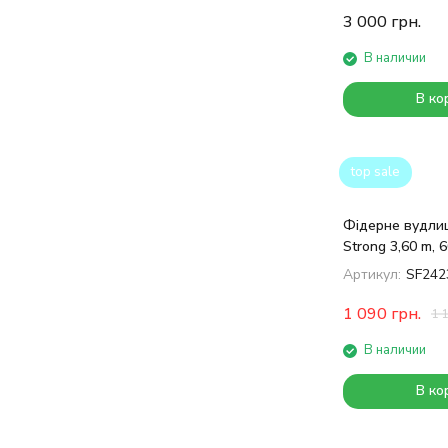
3 000
грн.
В наличии
В ко
top sale
Фідерне вудлищ
Strong 3,60 m, 
Артикул:
SF242
1 090
грн.
1 
В наличии
В ко