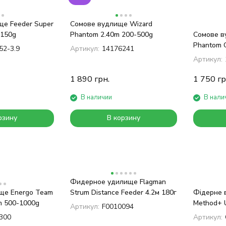
е Feeder Super
Сомове вудлище Wizard
-150g
Phantom 2.40m 200-500g
Сомове в
Phantom C
52-3.9
Артикул:
14176241
500g
Артикул:
1 890
грн.
1 750
гр
В наличии
В нали
рзину
В корзину
Фидерное удилище Flagman
ще Energo Team
Strum Distance Feeder 4.2м 180г
Фідерне 
m 500-1000g
Method+ U
Артикул:
F0010094
Feeder 3.
300
Артикул: