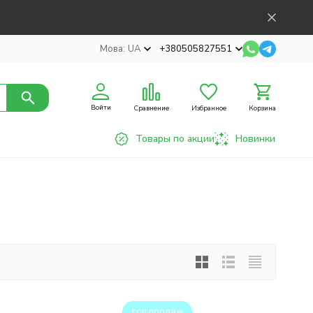
Мова:
UA
+380505827551
Войти
Сравнение
Избранное
Корзина
Товары по акции
Новинки
топ продаж