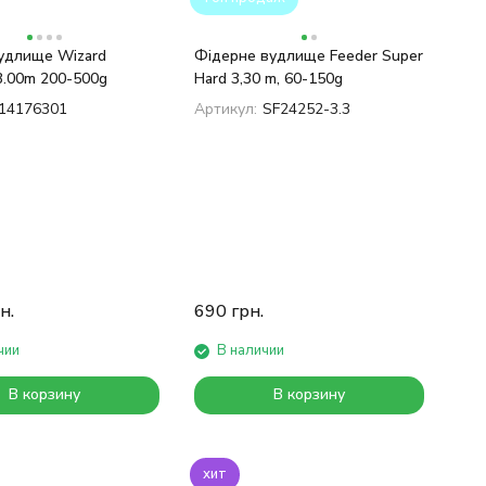
удлище Wizard
Фідерне вудлище Feeder Super
3.00m 200-500g
Hard 3,30 m, 60-150g
14176301
Артикул:
SF24252-3.3
н.
690
грн.
чии
В наличии
В корзину
В корзину
хит