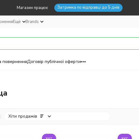
Затримка по відправці до 5 днів
Магазин працює
ернення
Ещё
Brands
а повернення
Договір публічної оферти
ща
:
Хіти продажів
хит
хит