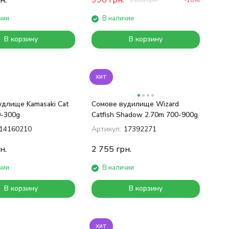
н.
990
грн.
1 095
грн.
-10%
чии
В наличии
В корзину
В корзину
хит
удлище Kamasaki Cat
Сомове вудилище Wizard
0-300g
Catfish Shadow 2.70m 700-900g
14160210
Артикул:
17392271
н.
2 755
грн.
чии
В наличии
В корзину
В корзину
хит