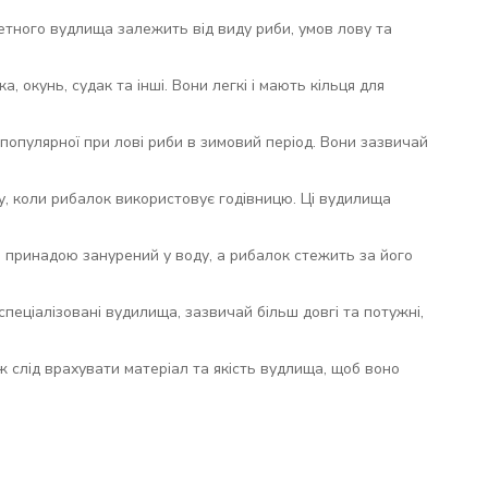
кретного вудлища залежить від виду риби, умов лову та
, окунь, судак та інші. Вони легкі і мають кільця для
популярної при лові риби в зимовий період. Вони зазвичай
у, коли рибалок використовує годівницю. Ці вудилища
 принадою занурений у воду, а рибалок стежить за його
пеціалізовані вудилища, зазвичай більш довгі та потужні,
 слід врахувати матеріал та якість вудлища, щоб воно