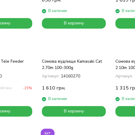
650
грн.
1 819
гр
В наличии
В нали
рзину
В корзину
 Tele Feeder
Сомова вудлище Kamasaki Cat
Сомова в
2.70m 100-300g
2.10m 10
0
Артикул:
14160270
Артикул:
1 610
грн.
1 315
гр
242
грн.
-15%
В наличии
В нали
рзину
В корзину
хит