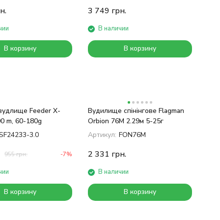
н.
3 749
грн.
чии
В наличии
В корзину
В корзину
вудлище Feeder X-
Вудилище спінінгове Flagman
00 m, 60-180g
Orbion 76M 2.29м 5-25г
SF24233-3.0
Артикул:
FON76M
2 331
грн.
955
грн.
-7%
чии
В наличии
В корзину
В корзину