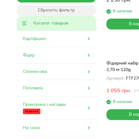
2 250
грн.
Сбросить фильтр
В наличии
Каталог товаров
В ко
Карпфішінг
Фідер
Фідерний набір
2,70 m 120g
Спіннінгова
Артикул:
FTF27
Поплавок
1 055
грн.
1 
В наличии
Прикормка і насадки
Новинки
В ко
На сома