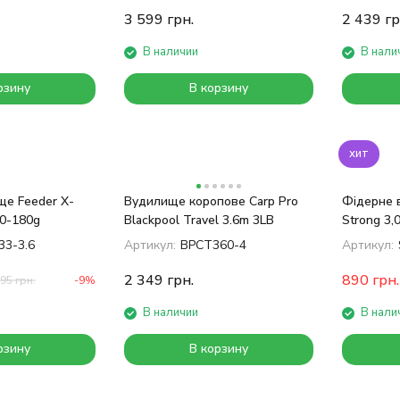
3 599
грн.
2 439
гр
В наличии
В нали
рзину
В корзину
хит
е Feeder X-
Вудилище коропове Carp Pro
Фідерне 
60-180g
Blackpool Travel 3.6m 3LB
Strong 3,
33-3.6
Артикул:
BPCT360-4
Артикул:
2 349
грн.
890
грн.
195
грн.
-9%
В наличии
В нали
рзину
В корзину