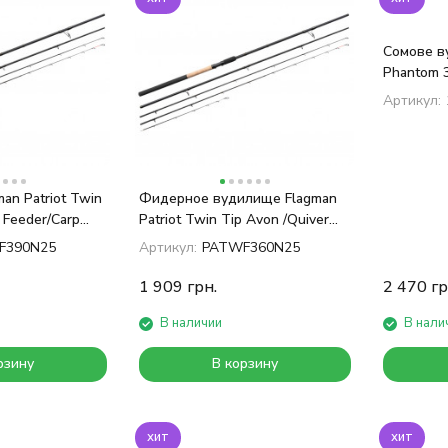
Сомове в
Phantom 
Артикул:
an Patriot Twin
Фидерное вудилище Flagman
 Feeder/Carp
Patriot Twin Tip Avon /Quiver
Feeder /Carp 3.6м 3.25Lb /130г
F390N25
Артикул:
PATWF360N25
1 909
грн.
2 470
гр
В наличии
В нали
рзину
В корзину
хит
хит