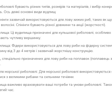
боловлі бувають різних типів, розмірів та матеріалів, і вибір кон
. Ось деякі основні види вудлищ:
пінінги зазвичай використовуються для лову хижих риб, таких як щука
волосіні. Спінінги бувають різної довжини та акції (жорсткості).
лища: Ці вудилища призначені для кульшової риболовлі, особливо 
мають чутливу вершинку.
илища: Фідери використовуються для лову риби на фідерну систем
ну від 3 до 4 метрів і зазвичай жорсткішу конструкцію.
 спеціально призначених для лову риби на поплавок (поплавець з
.
я морської риболовлі: Для морської риболовлі використовуються с
ися з великими рибами та сильними течіями.
ища важливо враховувати ваші потреби та умови риболовлі. Також
гий час.