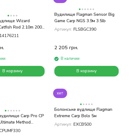
Вудилище Flagman Sensor Big
удлище Wizard
Game Carp NGS 3.9м 3.5lb
atfish Rod 2.10m 200-
Артикул:
FLSBGC390
14176211
н.
2 205
грн.
чии
В наличии
В корзину
В корзину
хит
Болонське вудлище Flagman
вудилище Carp Pro CP
Extreme Carp Bolo 5м
ltimate Method
Артикул:
EXCB500
3м 90г
CPUMF330