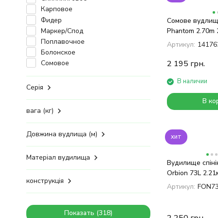
Карповое
Фидер
Сомове вудлищ
Маркер/Спод
Phantom 2.70m 
Поплавочное
Артикул:
14176
Болонское
Сомовое
2 195
грн.
В наличии
Серія
В ко
вага (кг)
Довжина вудлища (м)
хит
Матеріал вудилища
Вудилище спіні
Orbion 73L 2.21
конструкція
Артикул:
FON7
Показать