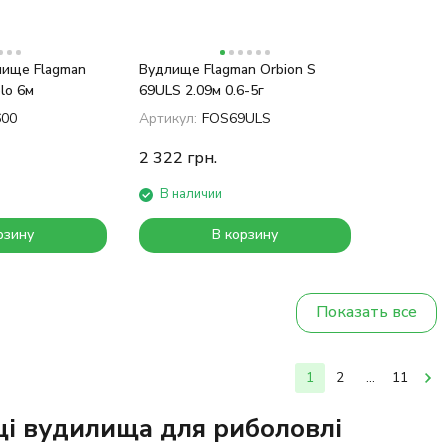
лище Flagman
Вудлище Flagman Orbion S
lo 6м
69ULS 2.09м 0.6-5г
600
Артикул:
FOS69ULS
2 322
грн.
В наличии
рзину
В корзину
Показать все
1
2
...
11
і вудилища для риболовлі