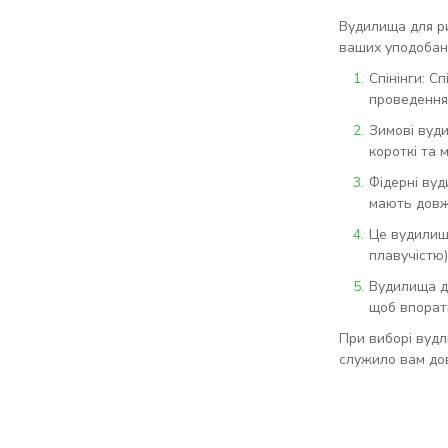
Вудилища для ри
ваших уподобань
Спінінги: С
проведення 
Зимові вуди
короткі та 
Фідерні вуд
мають довжи
Це вудилищ,
плавучістю)
Вудилища дл
щоб впорат
При виборі вудл
служило вам дов