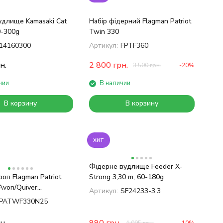
удлище Kamasaki Cat
Набір фідерний Flagman Patriot
0-300g
Twin 330
14160300
Артикул:
FPTF360
н.
2 800
грн.
3 500
грн.
-20%
чии
В наличии
В корзину
В корзину
хит
Фідерне вудлище Feeder X-
оп Flagman Patriot
Strong 3,30 m, 60-180g
Avon/Quiver
Артикул:
SF24233-3.3
rp 3.3м 3.0Lb/120г
PATWF330N25