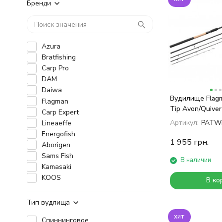
Бренди
Azura
Bratfishing
Carp Pro
DAM
Daiwa
Вудилище Flagm
Flagman
Tip Avon/Quiver
Carp Expert
3.9м 3.5Lb/150г
Артикул:
PATW
Lineaeffe
Energofish
1 955
грн.
Aborigen
Sams Fish
В наличии
Kamasaki
KOOS
В ко
Тип вудлища
хит
Спиннинговое