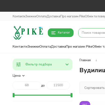
Контакти
Знижки
Оплата
Доставка
Про магазин Pike
Обмін та пов
Каталог
Контакти
Знижки
Оплата
Доставка
Про магазин Pike
Обмін т
Главная
↓
Фильтр подбора
Вудили
Цена
до
Сортировать
хит