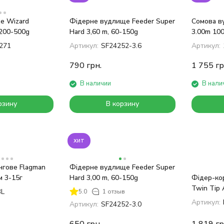
е Wizard
Фідерне вудлище Feeder Super
Сомова в
200-500g
Hard 3,60 m, 60-150g
3.00m 10
271
Артикул:
SF24252-3.6
Артикул:
790
грн.
1 755
гр
В наличии
В нали
рзину
В корзину
хит
нгове Flagman
Фідерне вудлище Feeder Super
м 3-15г
Hard 3,00 m, 60-150g
Фідер-кор
Twin Tip 
3L
5.0
1 отзыв
Feeder/Ca
Артикул:
Артикул:
SF24252-3.0