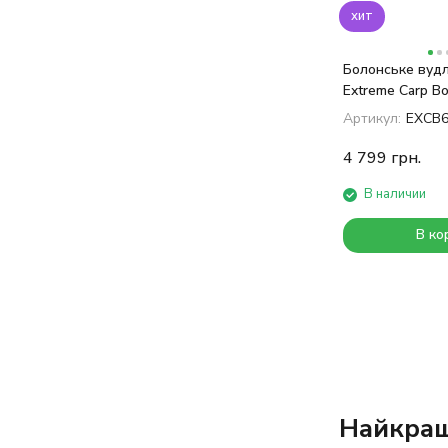
хит
Болонське вуд
Extreme Carp Bo
Артикул:
EXCB
4 799
грн.
В наличии
В ко
Найкращ