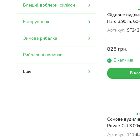
Блешні, воблери, силікон
Фідерне вудлищ
Hard 3,90 m, 60
Екіпірування
Артикул:
SF242
Зимова рибалка
825
грн.
Риболовні новинки
В наличии
Ещё
В ко
Сомове вудили
Power Cat 3.00
Артикул:
14180