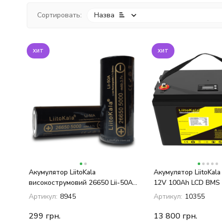
Сортировать:
Назва
хит
хит
Акумулятор LiitoKala
Акумулятор LiitoKala
високострумовий 26650 Lii-50A
12V 100Ah LCD BMS 
5000mAh 20A
Артикул:
8945
Артикул:
10355
299
грн.
13 800
грн.