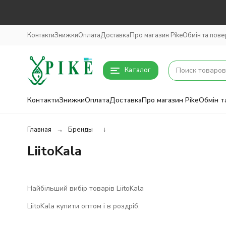
Контакти
Знижки
Оплата
Доставка
Про магазин Pike
Обмін та пов
Каталог
Контакти
Знижки
Оплата
Доставка
Про магазин Pike
Обмін т
Главная
Бренды
↓
LiitoKala
Найбільший вибір товарів LiitoKala
LiitoKala купити оптом і в роздріб.