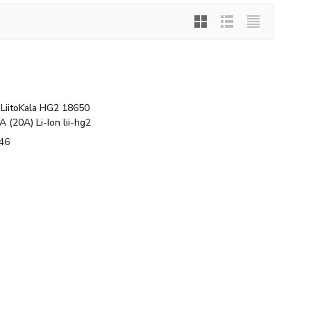
LiitoKala HG2 18650
(20A) Li-Ion lii-hg2
46