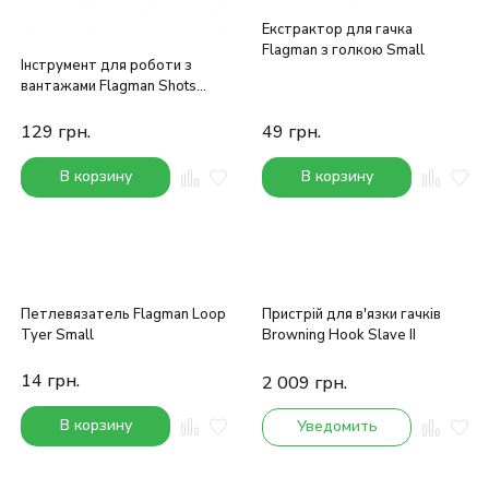
Екстрактор для гачка
Flagman з голкою Small
Інструмент для роботи з
вантажами Flagman Shots
Remover Plier
129
грн.
49
грн.
В корзину
В корзину
Петлевязатель Flagman Loop
Пристрій для в'язки гачків
Tyer Small
Browning Hook Slave II
14
грн.
2 009
грн.
В корзину
Уведомить