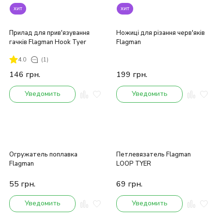
хит
хит
Прилад для прив'язування
Ножиці для різання черв'яків
гачків Flagman Hook Tyer
Flagman
4.0
(1)
146
грн.
199
грн.
Уведомить
Уведомить
Огружатель поплавка
Петлевязатель Flagman
Flagman
LOOP TYER
55
грн.
69
грн.
Уведомить
Уведомить