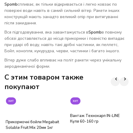
Spomb
спливає, як тільки відкривається і легко ковзає по
поверхні води навіть в самий сильний вітер. Ракети інших
конструкцій мають занадто великий опір при витягуванні
після закидання.
Вся підгодовування, яка завантажується в
S
pomb
в повному
обсязі доставляється до місця прикормки і повністю випадає
при ударі об воду, навіть такі дрібні частинки, як пеллетс,
Бойл, конопля, кукурудза, черви, частинки і багато іншого.
Вітер дуже слабо впливає на політ ракети через унікальну
аеродинамічної форми.
C этим товаром также
покупают
хит
хит
Вантаж Технокарп IN-LINE
Куля 60-160 гр
Прикормочні бойли Megabait
Soluble Fruit Mix 20мм 1кг