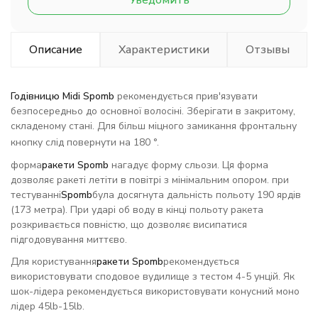
Уведомить
Описание
Характеристики
Отзывы
Годівницю Midi Spomb
рекомендується прив'язувати
безпосередньо до основної волосіні. Зберігати в закритому,
складеному стані. Для більш міцного замикання фронтальну
кнопку слід повернути на 180 °.
форма
ракети Spomb
нагадує форму сльози. Ця форма
дозволяє ракеті летіти в повітрі з мінімальним опором. при
тестуванні
S
pomb
була досягнута дальність польоту 190 ярдів
(173 метра). При ударі об воду в кінці польоту ракета
розкривається повністю, що дозволяє висипатися
підгодовування миттєво.
Для користування
ракети S
pomb
рекомендується
використовувати сподовое вудилище з тестом 4-5 унцій. Як
шок-лідера рекомендується використовувати конусний моно
лідер 45lb-15lb.