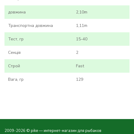
довжина
2,10m
Транспортна довжина
1,11m
Тест, гр
15-40
Секція
2
Строй
Fast
Вага, гр
129
2009-2026 © pike — интернет-магазин для рыбаков