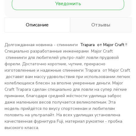
Уведомить
Описание
Отзывы
Долгожданная новинка - спиннинги
Trapara от Major Craft
!!
Специально разработанные инженерами Major Craft
спиннинги для любителей ультро-лайт ловли прудовой
форели. Достаточно короткие, чуткие, прекрасно
изготовленные и надежные спиннинги Trapara от Major Craft
доставят вам массу удовольствия при использовании легких
колеблющихся блесен за вполне умеренные деньги. Major
Craft Trapara сделан специально для ловли на супер лёгкие
приманки, благодаря средней жёсткости удилища заброс
даже маленьких весов получается великолепным. Эта
модель прийдётся по вкусу спортсменам и любителям
половить на ультралайт. На всех удилищах установлена
качественная фурнитура Fuji, материал рукоятки - пробка
высокого класса.