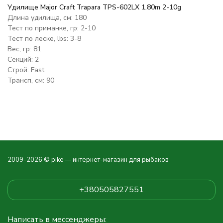
Удилище Major Craft Trapara TPS-602LX 1.80m 2-10g
Длина удилища, см: 180
Тест по приманке, гр: 2-10
Тест по леске, lbs: 3-8
Вес, гр: 81
Секций: 2
Строй: Fast
Трансп, см: 90
2009-2026 © pike — интернет-магазин для рыбаков
+380505827551
Написать в мессенджеры: