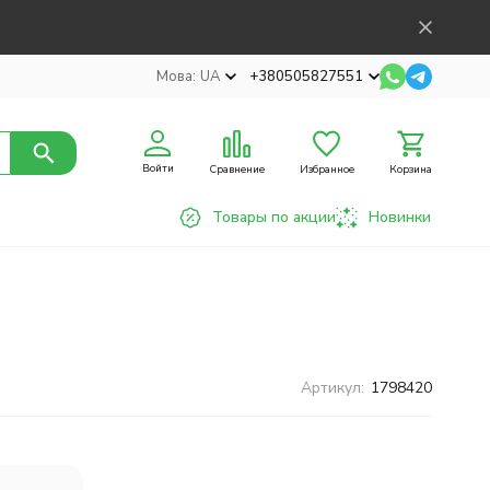
Мова:
UA
+380505827551
Войти
Сравнение
Избранное
Корзина
Товары по акции
Новинки
Артикул:
1798420