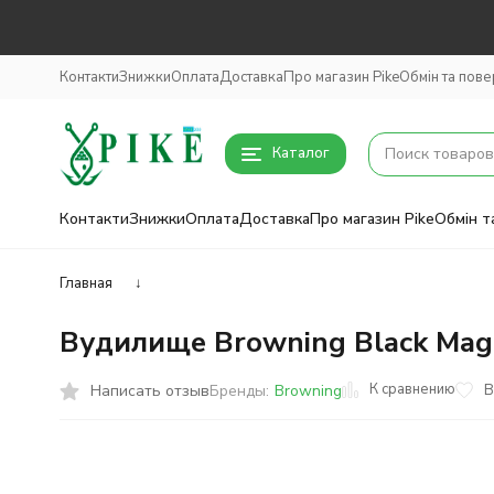
Контакти
Знижки
Оплата
Доставка
Про магазин Pike
Обмін та пов
Каталог
Контакти
Знижки
Оплата
Доставка
Про магазин Pike
Обмін т
Главная
↓
Вудилище Browning Black Magi
К сравнению
Написать отзыв
В
Бренды:
Browning