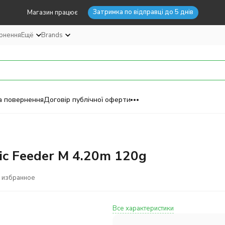
Затримка по відправці до 5 днів
Магазин працює
ернення
Ещё
Brands
а повернення
Договір публічної оферти
c Feeder M 4.20m 120g
 избранное
Все характеристики