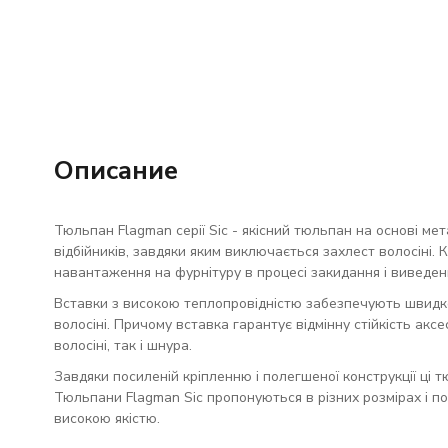
Описание
Тюльпан Flagman серії Sic - якісний тюльпан на основі м
відбійників, завдяки яким виключається захлест волосіні. 
навантаження на фурнітуру в процесі закидання і виведен
Вставки з високою теплопровідністю забезпечують швидке 
волосіні. Причому вставка гарантує відмінну стійкість акс
волосіні, так і шнура.
Завдяки посиленій кріпленню і полегшеної конструкції ці 
Тюльпани Flagman Sic пропонуються в різних розмірах і по
високою якістю.