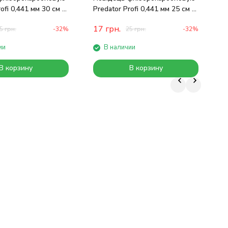
ofi 0,441 мм 30 см 9
Predator Profi 0,441 мм 25 см 9
P
кг
7
17
грн.
5
грн.
-32%
25
грн.
-32%
ии
В наличии
В корзину
В корзину