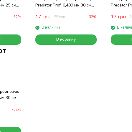
 мм 25 см
Predator Profi 0,489 мм 30 см
Predator Pr
11 кг
кг
17
грн.
17
грн.
-32%
25
грн.
-32%
2
В наличии
В налич
у
В корзину
ют
арбоновую
 мм 30 см
-32%
у