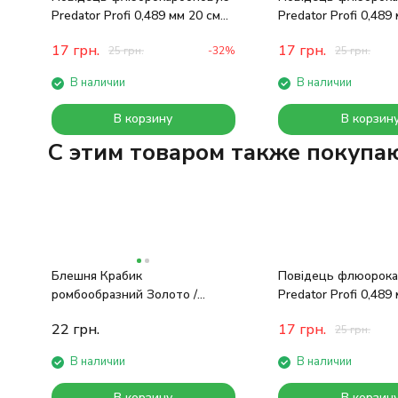
Predator Profi 0,489 мм 20 см
Predator Profi 0,489
11 кг
11 кг
17
грн.
17
грн.
25
грн.
-32%
25
грн.
В наличии
В наличии
В корзину
В корзин
C этим товаром также покупа
Блешня Крабик
Повідець флюорок
ромбообразний Золото /
Predator Profi 0,489
Червоний 3,0см
11 кг
22
грн.
17
грн.
25
грн.
В наличии
В наличии
В корзину
В корзин