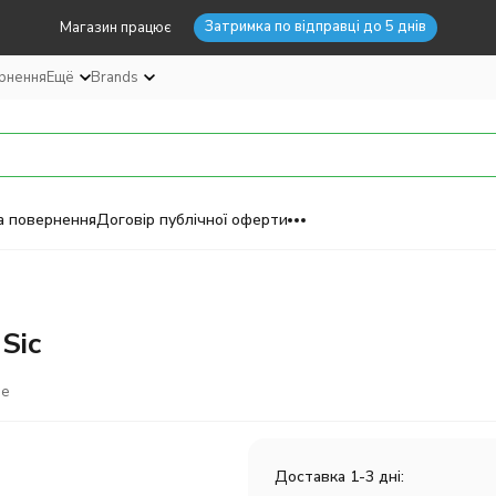
Затримка по відправці до 5 днів
Магазин працює
ернення
Ещё
Brands
а повернення
Договір публічної оферти
Sic
ое
Доставка 1-3 дні: