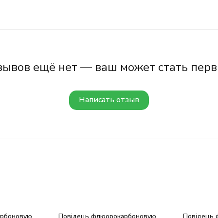
зывов ещё нет — ваш может стать перв
Написать отзыв
арбоновую
Повідець флюорокарбоновую
Повідець