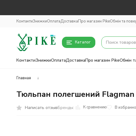
Контакти
Знижки
Оплата
Доставка
Про магазин Pike
Обмін та пов
Каталог
Контакти
Знижки
Оплата
Доставка
Про магазин Pike
Обмін т
Главная
↓
Тюльпан полегшений Flagman 
К сравнению
Написать отзыв
В избранн
Бренды: