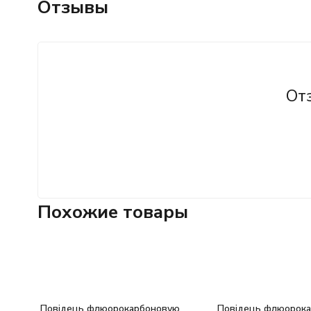
Отзывы
От
Похожие товары
Повідець флюорокарбоновую
Повідець флюорок