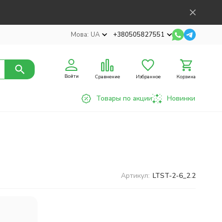
Мова:
UA
+380505827551
Войти
Сравнение
Избранное
Корзина
Товары по акции
Новинки
Артикул:
LTST-2-6_2.2