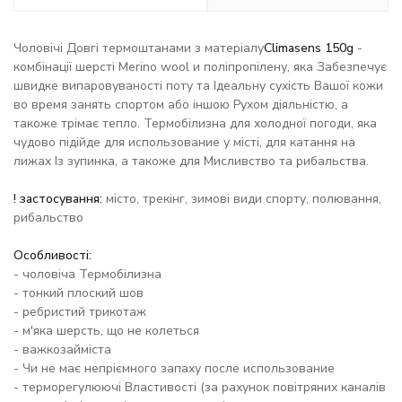
Чоловічі Довгі термоштанами з матеріалу
Climasens 150g
-
комбінації шерсті Merino wool и поліпропілену, яка Забезпечує
швидке випаровуваності поту та Ідеальну сухість Вашої кожи
во время занять спортом або іншою Рухом діяльністю, а
такоже трімає тепло. Термобілизна для холодної погоди, яка
чудово підійде для использование у місті, для катання на
лижах Із зупинка, а такоже для Мисливство та рибальства.
! застосування:
місто, трекінг, зимові види спорту, полювання,
рибальство
Особливості:
- чоловіча Термобілизна
- тонкий плоский шов
- ребристий трикотаж
- м'яка шерсть, що не колеться
- важкозайміста
- Чи не має непріємного запаху после использование
- терморегулюючі Властивості (за рахунок повітряних каналів