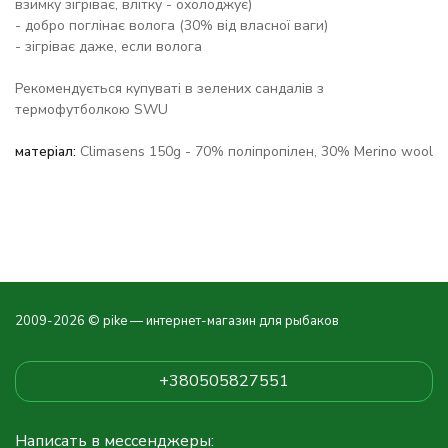
взимку зігріває, влітку - охолоджує)
- добро поглінає волога (30% від власної ваги)
- зігріває даже, если волога
Рекомендується купуваті в зелених сандалів з
термофутболкою SWU
матеріал:
Climasens 150g - 70% поліпропілен, 30% Merino wool
2009-2026 © pike — интернет-магазин для рыбаков
+380505827551
Написать в мессенджеры: