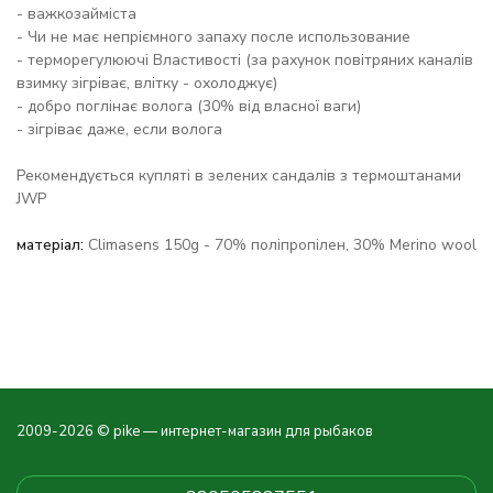
- важкозайміста
- Чи не має непріємного запаху после использование
- терморегулюючі Властивості (за рахунок повітряних каналів
взимку зігріває, влітку - охолоджує)
- добро поглінає волога (30% від власної ваги)
- зігріває даже, если волога
Рекомендується купляті в зелених сандалів з термоштанами
JWP
матеріал:
Climasens 150g - 70% поліпропілен, 30% Merino wool
2009-2026 © pike — интернет-магазин для рыбаков