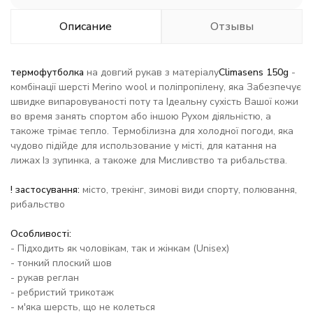
Описание
Отзывы
термофутболка
на довгий рукав з матеріалу
Climasens 150g
-
комбінації шерсті Merino wool и поліпропілену, яка Забезпечує
швидке випаровуваності поту та Ідеальну сухість Вашої кожи
во время занять спортом або іншою Рухом діяльністю, а
такоже трімає тепло. Термобілизна для холодної погоди, яка
чудово підійде для использование у місті, для катання на
лижах Із зупинка, а такоже для Мисливство та рибальства.
! застосування:
місто, трекінг, зимові види спорту, полювання,
рибальство
Особливості:
- Підходить як чоловікам, так и жінкам (Unisex)
- тонкий плоский шов
- рукав реглан
- ребристий трикотаж
- м'яка шерсть, що не колеться