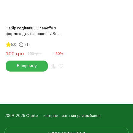
Набір годівниць Lineaeffe з
формою для наповнення Set
15-20-24-30
5.0
(1)
100
грн.
200
грн.
-50%
В корзину
2009-2026 © pike — интернет-магазин для рыбаков