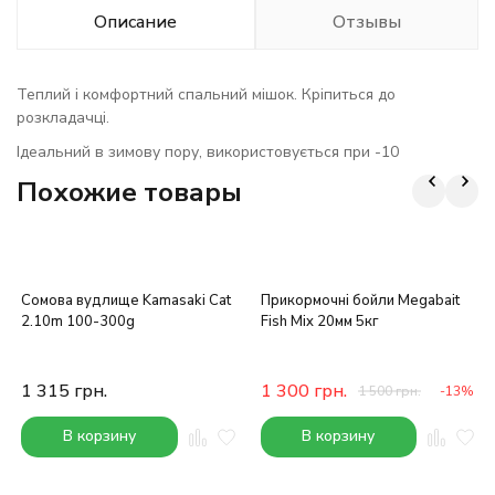
Описание
Отзывы
Теплий і комфортний спальний мішок. Кріпиться до
розкладачці.
Ідеальний в зимову пору, використовується при -10
Похожие товары
Сомова вудлище Kamasaki Cat
Прикормочні бойли Megabait
2.10m 100-300g
Fish Mix 20мм 5кг
1 315
грн.
1 300
грн.
1 500
грн.
-13%
В корзину
В корзину