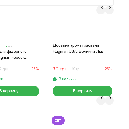
Г
Добавка ароматизована
для фідерного
Flagman Ultra Великий Ліщ
agman Feeder
(big+small)
30
грн.
2
грн.
-26%
40
грн.
-25%
ии
В наличии
В корзину
В корзину
хит