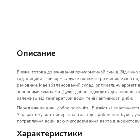
Описание
В'язка, готова до вживання прикормочной суміш. Відмінно 
годівницями. Прикормка дуже повільно розчиняється в вод
речовини. Має збалансований склад, оптимальну ароматику
зерновими сумішами. Дуже добре підходить для використан
залежить від температури води, течії і активності риби.
Перед вживанням, добре розімніть. В'язкість і еластичніс
У закритому контейнері пластилін для риболовлі, буде дуже
потрапляння води, всю підгодовування варто використову
Характеристики