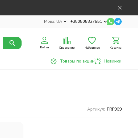
Мова:
UA
+380505827551
Войти
Сравнение
Избранное
Корзина
Товары по акции
Новинки
Артикул:
PRF909