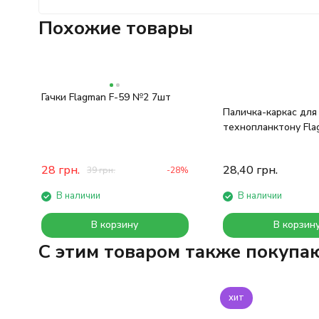
Похожие товары
Гачки Flagman F-59 №2 7шт
Паличка-каркас для
технопланктону Fla
28
грн.
28,40
грн.
39
грн.
-28%
В наличии
В наличии
В корзину
В корзин
C этим товаром также покупа
хит