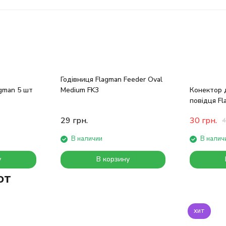
Годівниця Flagman Feeder Oval
gman 5 шт
Medium FK3
Конектор 
повідця Fl
Connector 
29
грн.
30
грн.
4
В наличии
В налич
у
В корзину
ют
хит