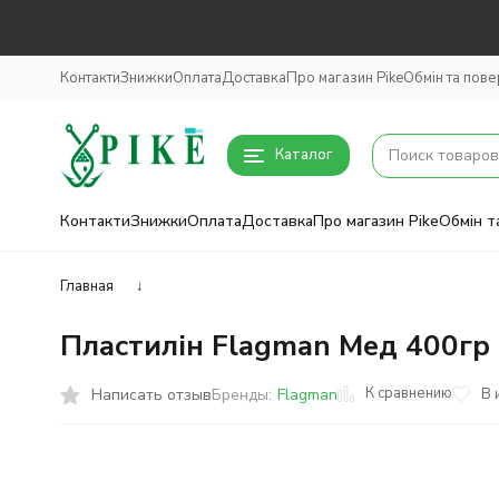
Контакти
Знижки
Оплата
Доставка
Про магазин Pike
Обмін та пов
Каталог
Контакти
Знижки
Оплата
Доставка
Про магазин Pike
Обмін т
Главная
↓
Пластилін Flagman Мед 400гр
К сравнению
Написать отзыв
В 
Бренды:
Flagman