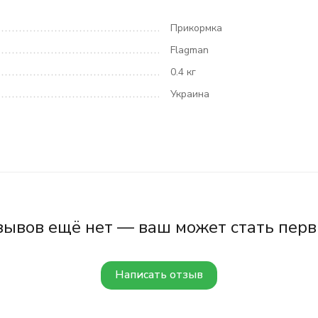
Прикормка
Flagman
0.4 кг
Украина
зывов ещё нет — ваш может стать перв
Написать отзыв