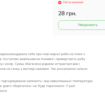
Нет в наличии
28 грн.
Уведомить
зарекомендувала себе при лові мирної риби на плині з
і, поступово вивільняючи поживні і привертають рибу
 і колір. Суміш збагачена рідкими аттрактантами і
ня на гачку у вигляді наживки. Час розчинення сильно
ть підгодовування залежить і від навколишньої температури.
 довго зберігатися і не буде пересихати. У разі
вати.