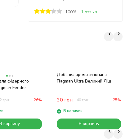
100%
1 отзыв
Г
Добавка ароматизована
для фідерного
Flagman Ultra Великий Ліщ
agman Feeder
(big+small)
30
грн.
2
грн.
-26%
40
грн.
-25%
ии
В наличии
В корзину
В корзину