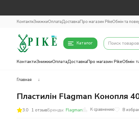
Контакти
Знижки
Оплата
Доставка
Про магазин Pike
Обмін та пов
Каталог
Контакти
Знижки
Оплата
Доставка
Про магазин Pike
Обмін т
Главная
↓
Пластилін Flagman Конопля 4
К сравнению
3.0
1 отзыв
В избра
Бренды:
Flagman