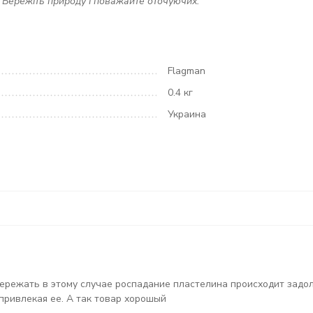
. Бережіть природу і поважайте оточуючих.
Flagman
0.4 кг
Украина
пережать в этому случае роспадание пластелина происходит задо
привлекая ее. А так товар хорошый