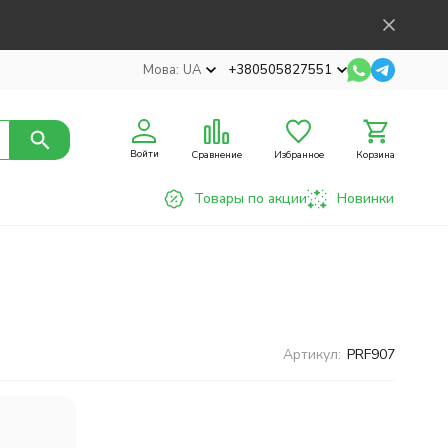
Мова:
UA
+380505827551
Войти
Сравнение
Избранное
Корзина
Товары по акции
Новинки
Артикул:
PRF907