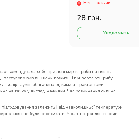
Нет в наличии
28 грн.
Уведомить
зарекомендувала себе при лові мирної риби на плині з
і, поступово вивільняючи поживні і привертають рибу
 і колір. Суміш збагачена рідкими аттрактантами і
ня на гачку у вигляді наживки. Час розчинення сильно
ть підгодовування залежить і від навколишньої температури.
ігатися і не буде пересихати. У разі потрапляння води,