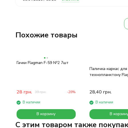
Похожие товары
Гачки Flagman F-59 №2 7шт
Паличка-каркас для
технопланктону Fla
28
грн.
28,40
грн.
39
грн.
-28%
В наличии
В наличии
В корзину
В корзин
C этим товаром также покупа