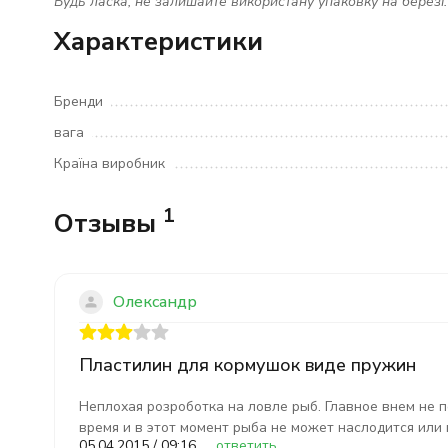
Будь ласка, не залишайте використану упаковку на березі
Характеристики
Бренди
вага
Країна виробник
1
Отзывы
Олександр
Пластилин для кормушок виде пружин
Неплохая розроботка на ловле рыб. Главное внем не 
время и в этот момент рыба не может наслодится или 
05.04.2015 / 09:16
ответить