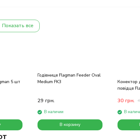
Показать все
Годівниця Flagman Feeder Oval
gman 5 шт
Medium FK3
Конектор 
повідця Fl
Connector 
29
грн.
30
грн.
4
В наличии
В налич
у
В корзину
ют