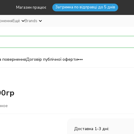
Затримка по відправці до 5 днів
Магазин працює
ернення
Ещё
Brands
а повернення
Договір публічної оферти
00гр
нное
Доставка 1-3 дні: