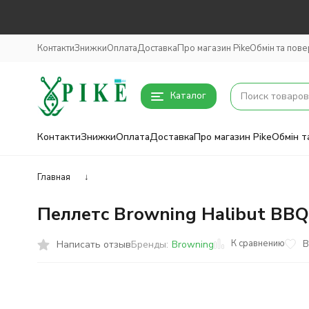
Контакти
Знижки
Оплата
Доставка
Про магазин Pike
Обмін та пов
Каталог
Контакти
Знижки
Оплата
Доставка
Про магазин Pike
Обмін т
Главная
↓
Пеллетс Browning Halibut BBQ
К сравнению
Написать отзыв
В
Бренды:
Browning