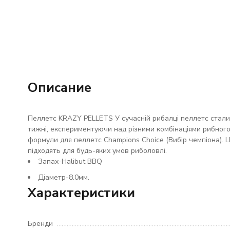
Описание
Пеллетс KRAZY PELLETS У сучасній рибалці пеллетс стали
тижні, експериментуючи над різними комбінаціями рибного
формули для пеллетс Champions Choice (Вибір чемпіона). Ці
підходять для будь-яких умов риболовлі.
Запах-Halibut BBQ
Діаметр-8.0мм.
Характеристики
Бренди