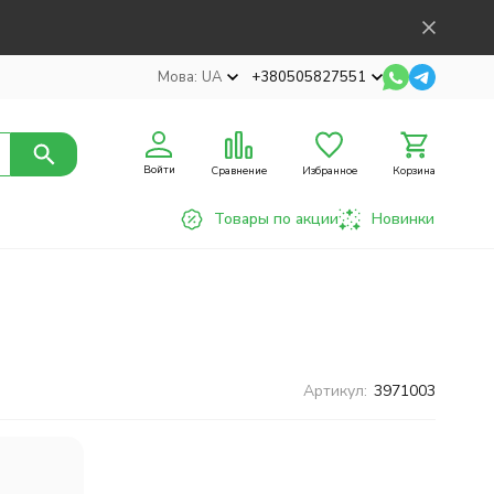
Мова:
UA
+380505827551
Войти
Сравнение
Избранное
Корзина
Товары по акции
Новинки
Артикул:
3971003