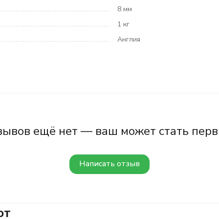
8 мм
1 кг
Англия
зывов ещё нет — ваш может стать перв
Написать отзыв
ют