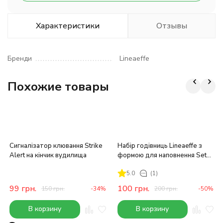
Характеристики
Отзывы
Бренди
Lineaeffe
Похожие товары
Сигналізатор клювання Strike
Набір годівниць Lineaeffe з
Alert на кінчик вудилища
формою для наповнення Set
15-20-24-30
5.0
(1)
99
грн.
100
грн.
150
грн.
-34%
200
грн.
-50%
В корзину
В корзину