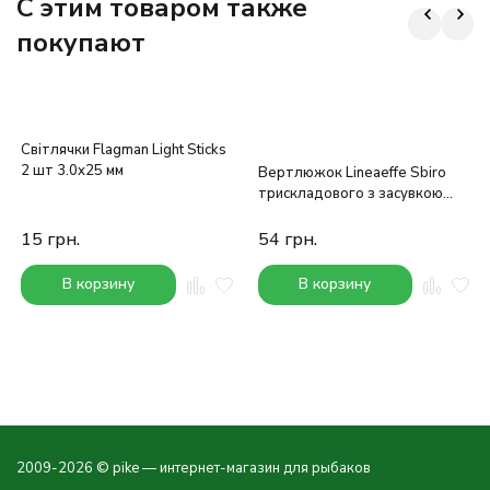
C этим товаром также
покупают
Світлячки Flagman Light Sticks
2 шт 3.0x25 мм
Вертлюжок Lineaeffe Sbiro
трискладового з засувкою
№18
15
грн.
54
грн.
В корзину
В корзину
2009-2026 © pike — интернет-магазин для рыбаков