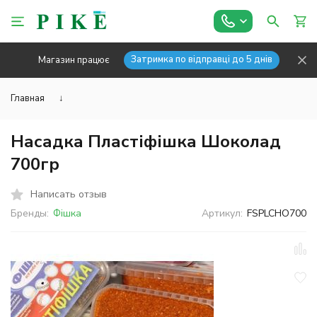
Затримка по відправці до 5 днів
Магазин працює
Главная
↓
Насадка Пластіфішка Шоколад
700гр
Написать отзыв
Бренды:
Фішка
Артикул:
FSPLCHO700