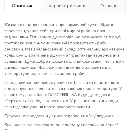
Описание
Характеристики
Отзывы
В'язка, готова до вживання прикормочной суміш. Відмінно
зарекомендувала себе при лові мирної риби на плині з
годівницями. Прикормка дуже повільно розчиняється в воді,
поступово вивільняючи поживні і привертають рибу
речовини. Має збалансований склад, оптимальну ароматику і
колір. Суміш збагачена рідкими аттрактантами і зерновими
сумішами. Дуже добре підходить для використання на гачку у
вигляді наживки. Час розчинення сильно залежить від
температури води, течії і активності риби.
Перед вживанням, добре розімніть. В'язкість і еластичність
підгодовування залежить і від навколишньої температури. У
закритому контейнері ПЛАСТІФІШКА буде дуже довго
зберігатися і не буде пересихати. У разі потрапляння води,
всю підгодовування варто використовувати.
Продукт не придатний для упортребленія в їжу людиною.
Будь ласка, не залишайте використану упаковку на березі.