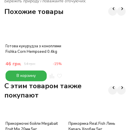
Бережіть природу і поважайте оточуючих.
Похожие товары
Готова кукурудза з коноплями
Fishka Corn Hempseed 0.4kg
46
грн.
54
грн.
-15%
В корзину
C этим товаром также
покупают
Прикормочні бойли Megabait
Прикормка Real Fish Линь
Fruit Mix 20мм 5кг
Карась Хробак 5кг