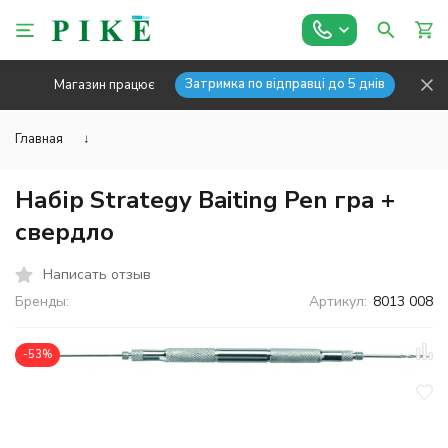
Затримка по відправці до 5 днів
Магазин працює
Главная
↓
Набір Strategy Baiting Pen гра +
свердло
Написать отзыв
Бренды:
Артикул:
8013 008
-53%