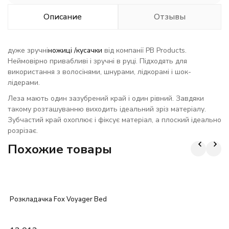
Описание
Отзывы
дуже зручні
ножиці /кусачки
від компанії PB Products.
Неймовірно привабливі і зручні в руці. Підходять для
використання з волосінями, шнурами, лідкорамі і шок-
лідерами.
Леза мають один зазубрений край і один рівний. Завдяки
такому розташуванню виходить ідеальний зріз матеріалу.
Зубчастий край охоплює і фіксує матеріал, а плоский ідеально
розрізає.
Похожие товары
Розкладачка Fox Voyager Bed