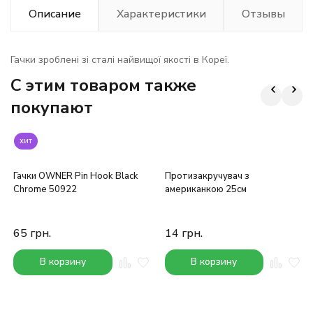
Описание
Характеристики
Отзывы
Гачки зроблені зі сталі найвищої якості в Кореї.
C этим товаром также
покупают
хит
Гачки OWNER Pin Hook Black
Протизакручувач з
Chrome 50922
американкою 25см
65
грн.
14
грн.
В корзину
В корзину