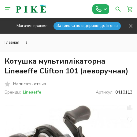
Затримка по відправці до 5 днів
Магазин працює
Главная
↓
Котушка мультиплікаторна
Lineaeffe Clifton 101 (леворучная)
Написать отзыв
Бренды:
Lineaeffe
Артикул:
0410113