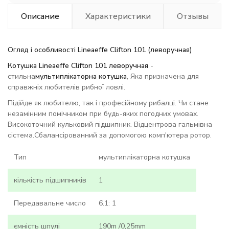
Описание
Характеристики
Отзывы
Огляд і особливості Lineaeffe Clifton 101 (леворучная)
Котушка Lineaeffe Clifton 101 леворучная
-
стильна
мультиплікаторна котушка
, Яка призначена для
справжніх любителів рибної ловлі.
Підійде як любителю, так і професійному рибалці. Чи стане
незамінним помічником при будь-яких погодних умовах.
Високоточний кульковий підшипник. Відцентрова гальмівна
сістема.Сбалансірованний за допомогою комп'ютера ротор.
Тип
мультиплікаторна котушка
кількість підшипників
1
Передавальне число
6.1: 1
ємність шпулі
190m /0,25mm