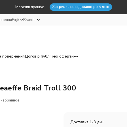
Затримка по відправці до 5 днів
Магазин працює
ернення
Ещё
Brands
а повернення
Договір публічної оферти
aeffe Braid Troll 300
 избранное
Доставка 1-3 дні: