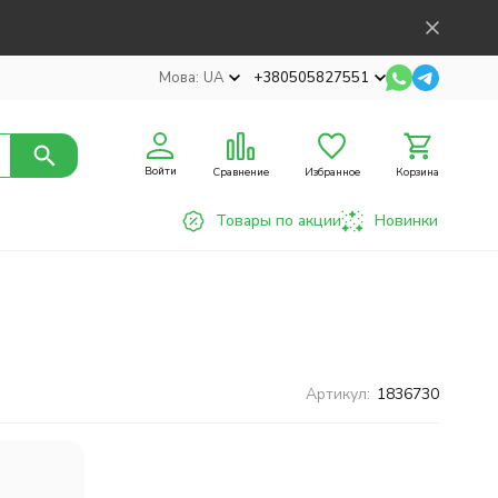
Мова:
UA
+380505827551
Войти
Сравнение
Избранное
Корзина
Товары по акции
Новинки
Артикул:
1836730