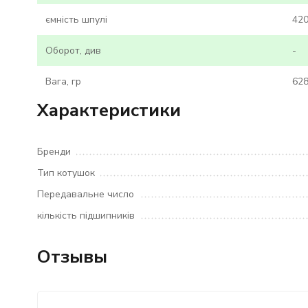
ємність шпулі
420
Оборот, див
-
Вага, гр
62
Характеристики
Бренди
Тип котушок
Передавальне число
кількість підшипників
Отзывы