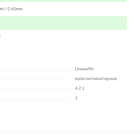
m / 0.40mm
8
Lineaeffe
мультипликаторные
4.2:1
1