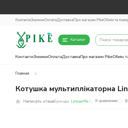
Контакти
Знижки
Оплата
Доставка
Про магазин Pike
Обмін та пов
Каталог
Контакти
Знижки
Оплата
Доставка
Про магазин Pike
Обмін т
Главная
↓
Котушка мультиплікаторна Line
К сравнению
Написать отзыв
В
Бренды:
Lineaeffe