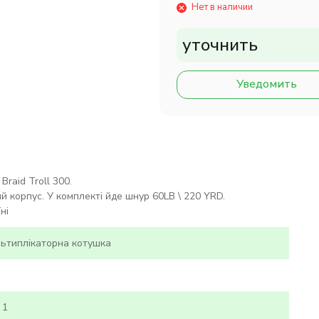
Нет в наличии
уточнить
Уведомить
raid Troll 300.
й корпус. У комплекті йде шнур 60LB \ 220 YRD.
ні
ьтиплікаторна котушка
 1