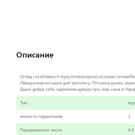
Описание
Огляд і особливості мультіплікаторной котушки Lineaeffe B
Леворучная котушка для троллінгу. Потужна ручка, міцни
Дуже добре себе зарекомендували про лові сома в Украї
Тип
мул
кількість підшипників
1
Передавальне число
4.2: