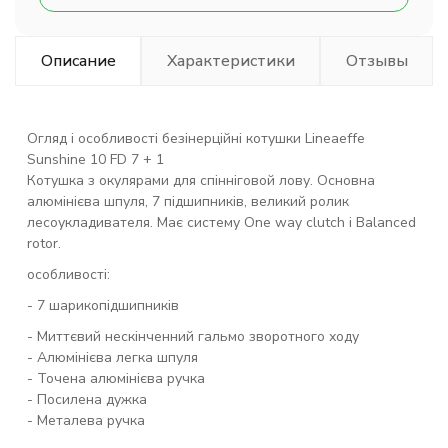
Описание
Характеристики
Отзывы
Огляд і особливості безінерційні котушки Lineaeffe
Sunshine 10 FD 7 + 1
Котушка з окулярами для спінніговой лову. Основна
алюмінієва шпуля, 7 підшипників, великий ролик
лесоукладивателя. Має систему One way clutch і Balanced
rotor.
особливості:
- 7 шарикопідшипників
- Миттєвий нескінченний гальмо зворотного ходу
- Алюмінієва легка шпуля
- Точена алюмінієва ручка
- Посилена дужка
- Металева ручка