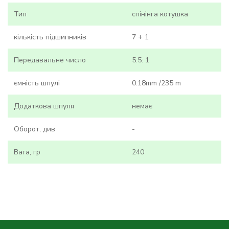
Тип
спінінга котушка
кількість підшипників
7 + 1
Передавальне число
5.5: 1
ємність шпулі
0.18mm /235 m
Додаткова шпуля
немає
Оборот, див
-
Вага, гр
240