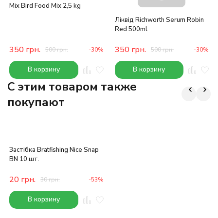
Mix Bird Food Mix 2,5 kg
Ліквід Richworth Serum Robin
Red 500ml
350
грн.
350
грн.
500
грн.
-30%
500
грн.
-30%
В корзину
В корзину
C этим товаром также
покупают
Застібка Bratfishing Nice Snap
BN 10 шт.
20
грн.
30
грн.
-53%
В корзину