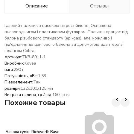
Описание
Отзывы
Газовий пальник з високою вітростійкістю. Оснащена
пьезоподжигом і пластиковим футляром. Пальник працює від
балона різьбового стандарту (epi-gas), але можливо і
під'єднання до цангового балона за допомогою адаптера зі
шлангом Cobra.
Артикул:
TKB-8911-1
Виробник:
Kovea
вага:
290 г
Потужність, кВт:
1,53
П'езоелемент:
Так
розміри:
122x100x125 мм
Витрата палива, гр /год:
160 гр /ч
Похожие товары
Базова суміш Richworth Base