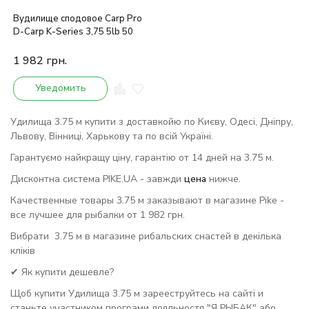
Вудилище сподовое Carp Pro
D-Carp K-Series 3,75 5lb 50
1 982
грн.
Уведомить
Удилища 3.75 м купити з доставкойю по Києву, Одесі, Дніпру,
Львову, Вінниці, Харькову та по всій Україні.
Гарантуємо найкращу ціну, гарантію от 14 дней на 3.75 м.
Дисконтна система PIKE.UA - завжди
цена
нижче.
Качественные товары 3.75 м заказывают в магазине Pike -
все лучшее для рыбалки от 1 982 грн.
Вибрати 3.75 м в магазине рибальских снастей в декілька
кліків
✔ Як купити дешевле?
Щоб купити Удилища 3.75 м зарееструйтесь на сайті и
станьте участником програми лояльностя "Я РЫБАК" або