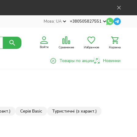
Мова:
UA
+380505827551
Войти
Сравнение
Избранное
Корзина
Товары по акции
Новинки
ракт.)
Серія Basic
Туристичні (з характ.)