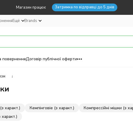
Затримка по відправці до 5 днів
Магазин працює
ернення
Ещё
Brands
а повернення
Договір публічної оферти
изм
↓
ки
(з характ.)
Кемпінговіе (з характ.)
Компрессійні мішки (з ха
 характ.)