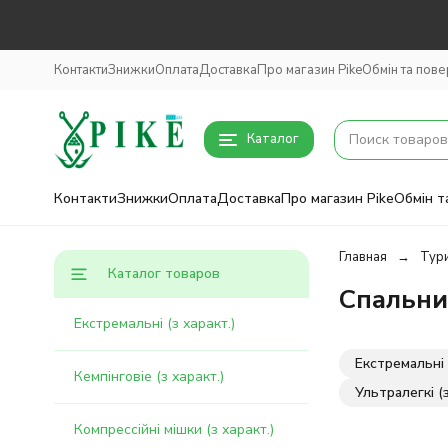
Контакти
Знижки
Оплата
Доставка
Про магазин Pike
Обмін та пов
Каталог
Контакти
Знижки
Оплата
Доставка
Про магазин Pike
Обмін т
Главная
Тур
Каталог товаров
Спальни
Екстремальні (з характ.)
Екстремальні 
Кемпінговіе (з характ.)
Ультралегкі (з
Компрессійні мішки (з характ.)