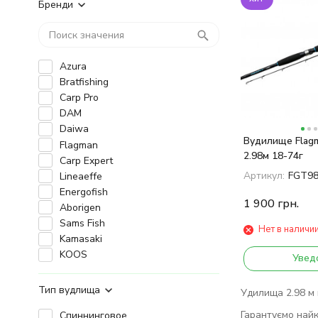
Бренди
Azura
Bratfishing
Carp Pro
DAM
Daiwa
Вудилище Flagm
Flagman
2.98м 18-74г
Carp Expert
Артикул:
FGT9
Lineaeffe
Energofish
1 900
грн.
Aborigen
Sams Fish
Нет в наличи
Kamasaki
KOOS
Увед
Тип вудлища
Удилища 2.98 м к
Гарантуємо найкр
Спиннинговое