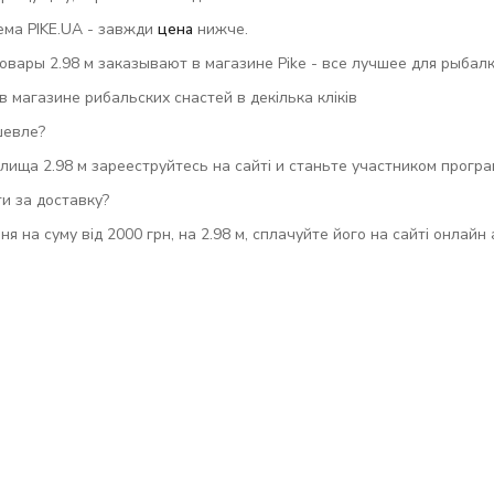
ема PIKE.UA - завжди
цена
нижче.
вары 2.98 м заказывают в магазине Pike - все лучшее для рыбалки
в магазине рибальских снастей в декілька кліків
шевле?
ища 2.98 м зарееструйтесь на сайті и станьте участником прогр
и за доставку?
ня на суму від 2000 грн, на 2.98 м, сплачуйте його на сайті онлай