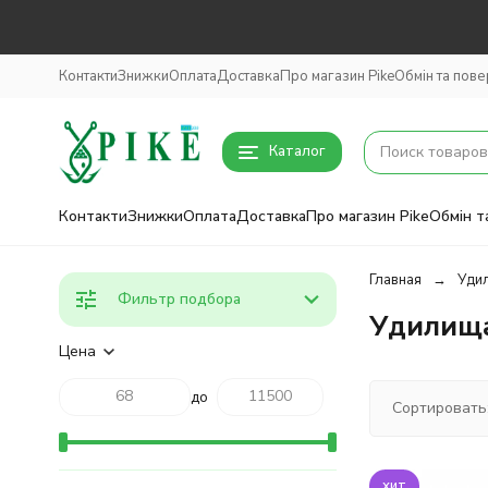
Контакти
Знижки
Оплата
Доставка
Про магазин Pike
Обмін та пов
Каталог
Контакти
Знижки
Оплата
Доставка
Про магазин Pike
Обмін т
Главная
Удил
Фильтр подбора
Удилища
Цена
до
Сортировать
хит