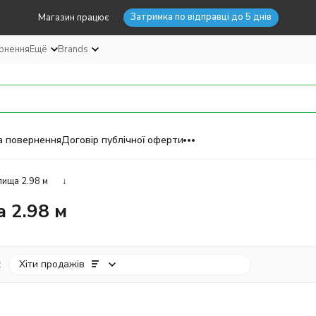
Затримка по відправці до 5 днів
Магазин працює
ернення
Ещё
Brands
а повернення
Договір публічної оферти
ища 2.98 м
↓
 2.98 м
:
Хіти продажів