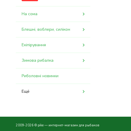
На сома
Блешні, воблери, силікон
Екіпірування
Зимова рибалка
Риболовні новинки
Ещё
2009-2026 © pike — интернет-магазин для рыбаков