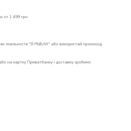
 от 1 499 грн.
ами лояльностя "Я РЫБАК" або використай промокод.
н або на картку Приватбанку і доставку зробимо