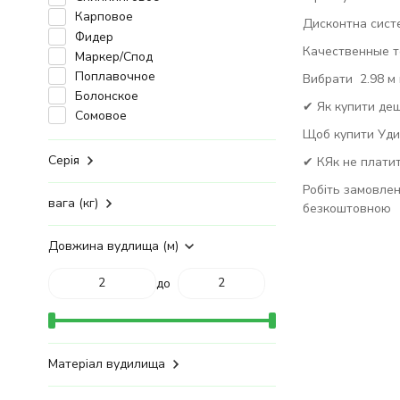
Карповое
Дисконтна сист
Фидер
Качественные то
Маркер/Спод
Поплавочное
Вибрати 2.98 м 
Болонское
✔ Як купити де
Сомовое
Щоб купити Удил
Серія
✔ КЯк не платит
Робіть замовлен
вага (кг)
безкоштовною
Довжина вудлища (м)
до
Матеріал вудилища