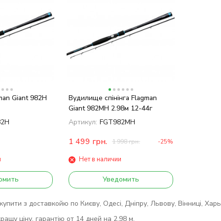
an Giant 982H
Вудилище спінінга Flagman
Giant 982MH 2.98м 12-44г
82H
Артикул:
FGT982MH
1 499
грн.
1 998
грн.
-25%
и
Нет в наличии
омить
Уведомить
упити з доставкойю по Києву, Одесі, Дніпру, Львову, Вінниці, Харьк
ащу ціну, гарантію от 14 дней на 2.98 м.