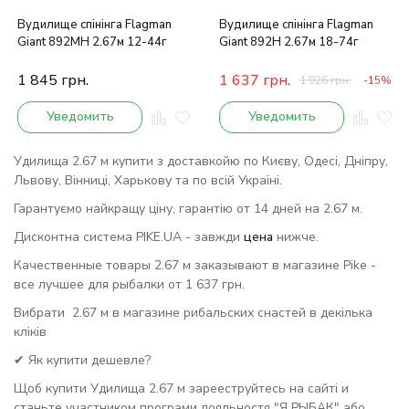
Вудилище спінінга Flagman
Вудилище спінінга Flagman
Giant 892MH 2.67м 12-44г
Giant 892H 2.67м 18-74г
1 845
грн.
1 637
грн.
1 926
грн.
-15%
Уведомить
Уведомить
Удилища 2.67 м купити з доставкойю по Києву, Одесі, Дніпру,
Львову, Вінниці, Харькову та по всій Україні.
Гарантуємо найкращу ціну, гарантію от 14 дней на 2.67 м.
Дисконтна система PIKE.UA - завжди
цена
нижче.
Качественные товары 2.67 м заказывают в магазине Pike -
все лучшее для рыбалки от 1 637 грн.
Вибрати 2.67 м в магазине рибальских снастей в декілька
кліків
✔ Як купити дешевле?
Щоб купити Удилища 2.67 м зарееструйтесь на сайті и
станьте участником програми лояльностя "Я РЫБАК" або