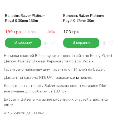
Волосінь Balzer Platinum
Волосінь Balzer Platinum
Royal 0.30mm 150m
Royal 0.12mm 30m
199
грн.
103
грн.
300
грн.
-34%
В корзину
В корзину
Новинки снастей Balzer купити з доставкойю по Києву, Одесі,
Дніпру, Львову, Вінниці, Харькову та по всій Україні.
Гарантуємо найкращу ціну, гарантію от 14 дней на Balzer.
Дисконтна система PIKE.UA - завжди
цена
нижче.
Качественные товары Balzer заказывают в магазине Pike -
все лучшее для рыбалки от 103 грн.
Вибрати Balzer в магазине рибальских снастей в декілька
кліків
✔ Як купити дешевле?