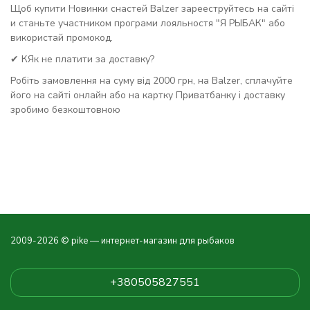
Щоб купити Новинки снастей Balzer зарееструйтесь на сайті
и станьте участником програми лояльностя "Я РЫБАК" або
використай промокод.
✔ КЯк не платити за доставку?
Робіть замовлення на суму від 2000 грн, на Balzer, сплачуйте
його на сайті онлайн або на картку Приватбанку і доставку
зробимо безкоштовною
2009-2026 © pike — интернет-магазин для рыбаков
+380505827551