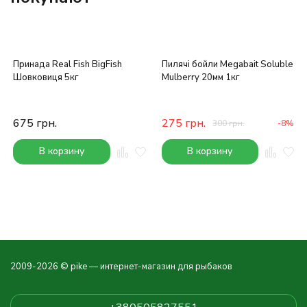
Принада Real Fish BigFish
Пилячі бойли Megabait Soluble
Шовковиця 5кг
Mulberry 20мм 1кг
675
грн.
275
грн.
300
грн.
-8%
В корзину
В корзину
2009-2026 © pike — интернет-магазин для рыбаков