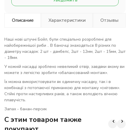
Уведомить
Описание
Характеристики
Отзывы
Наші нові штучні Бойл, були спеціально розроблені для
найобережнішої риби .. В баночці знаходяться 8 різних по
діаметру насадок: 2 шт - дамбелс, 2шт - 12мм, 2шт - 15мм, 2шт
- 18мм.
У кожній насадці зроблено невеликий отвір, завдяки якому ви
можете з легкістю зробити «збалансований монтаж».
Їх можна використовувати як одиничну насадку, так і в
комбінації з потопаючої приманкою для монтажу «сніговик».
Стійкі проти настирливих раків, а також володіють вічною
плавучість.
Запах - банан-персик
C этим товаром также
покупают