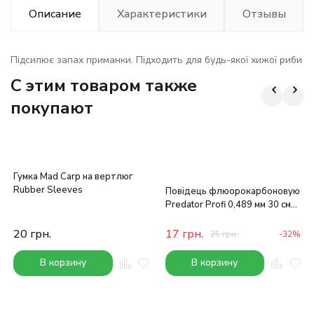
Описание
Характеристики
Отзывы
Підсилює запах приманки. Підходить для будь-якої хижої риби
C этим товаром также
покупают
Гумка Mad Carp на вертлюг
Rubber Sleeves
Повідець флюорокарбоновую
Predator Profi 0,489 мм 30 см
11 кг
20
грн.
17
грн.
25
грн.
-32%
В корзину
В корзину