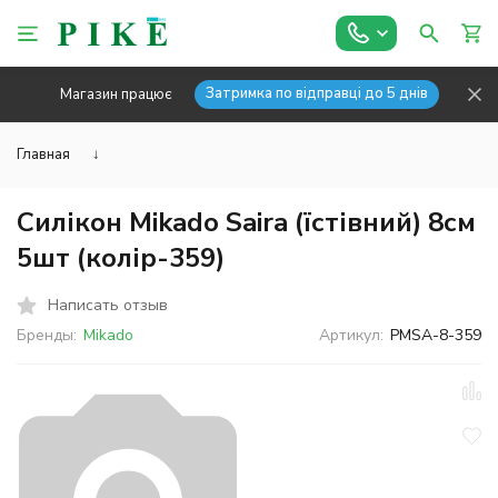
Затримка по відправці до 5 днів
Магазин працює
Главная
↓
Силікон Mikado Saira (їстівний) 8см
5шт (колір-359)
Написать отзыв
Бренды:
Mikado
Артикул:
PMSA-8-359