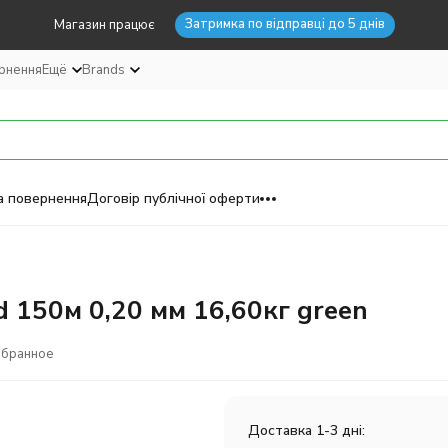
Затримка по відправці до 5 днів
Магазин працює
ернення
Ещё
Brands
а повернення
Договір публічної оферти
d 150м 0,20 мм 16,60кг green
збранное
Доставка 1-3 дні: