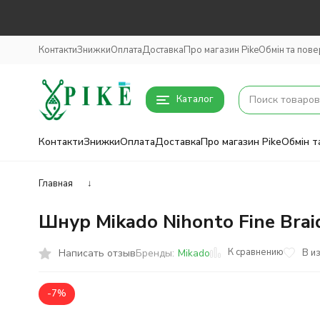
Контакти
Знижки
Оплата
Доставка
Про магазин Pike
Обмін та пов
Каталог
Контакти
Знижки
Оплата
Доставка
Про магазин Pike
Обмін т
Главная
↓
Шнур Mikado Nihonto Fine Brai
К сравнению
Написать отзыв
В и
Бренды:
Mikado
-7%