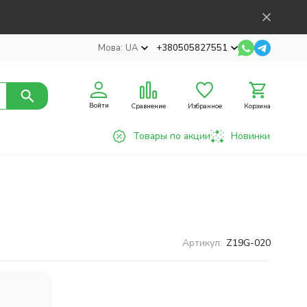
Мова:
UA
+380505827551
Войти
Сравнение
Избранное
Корзина
Товары по акции
Новинки
Артикул:
Z19G-020