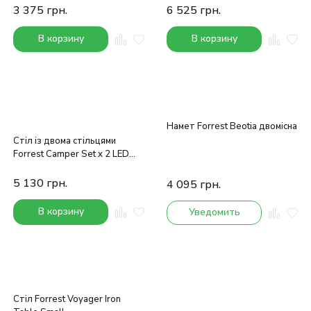
3 375
грн.
6 525
грн.
В корзину
В корзину
Намет Forrest Beotia двомісна
Стіл із двома стільцями
Forrest Camper Set x 2 LED
Compact Series Green
5 130
грн.
4 095
грн.
В корзину
Уведомить
Стіл Forrest Voyager Iron