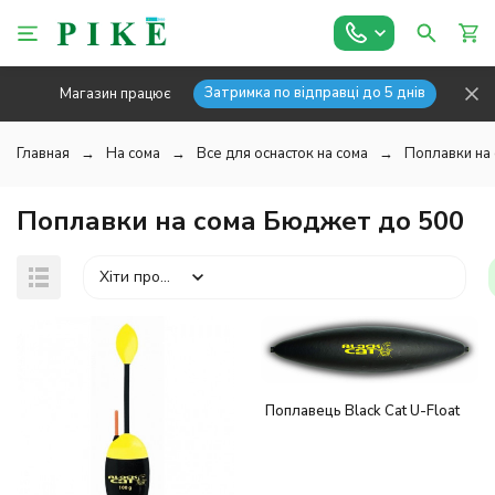
Затримка по відправці до 5 днів
Магазин працює
Главная
На сома
Все для оснасток на сома
Поплавки на
Поплавки на сома Бюджет до 500
Хіти продажів
Поплавець Black Cat U-Float