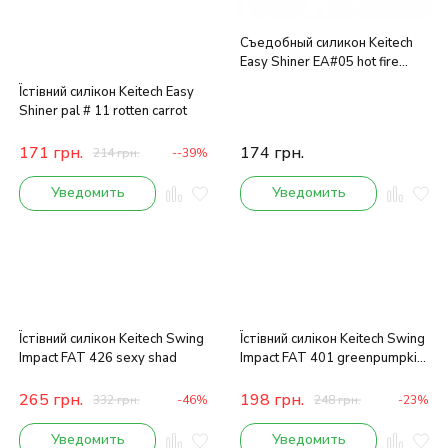
Съедобный силикон Keitech
Easy Shiner EA#05 hot fire
tiger
Їстівний силікон Keitech Easy
Shiner pal # 11 rotten carrot
171
грн.
174
грн.
214
грн.
--39%
Уведомить
Уведомить
Їстівний силікон Keitech Swing
Їстівний силікон Keitech Swing
Impact FAT 426 sexy shad
Impact FAT 401 greenpumpkin
chartreuse
265
грн.
198
грн.
332
грн.
-46%
248
грн.
-23%
Уведомить
Уведомить