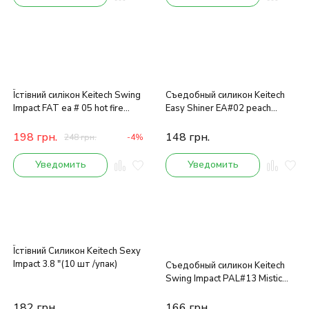
Їстівний силікон Keitech Swing
Съедобный силикон Keitech
Impact FAT ea # 05 hot fire
Easy Shiner EA#02 peach
tiger
green flk.
198
грн.
148
грн.
248
грн.
-4%
Уведомить
Уведомить
Їстівний Cиликон Keitech Sexy
Impact 3.8 "(10 шт /упак)
Съедобный силикон Keitech
Swing Impact PAL#13 Mistic
Spice
182
грн.
166
грн.