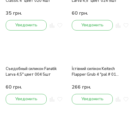
Classic 4" цвет 020 4шт
Larva 4,5" цвет 024 5шт
35
грн.
60
грн.
Уведомить
Уведомить
Съедобный силикон Fanatik
Їстівний силікон Keitech
Larva 4,5" цвет 004 5шт
Flapper Grub 4 "pal # 01
chartreuse red flake
60
грн.
266
грн.
Уведомить
Уведомить