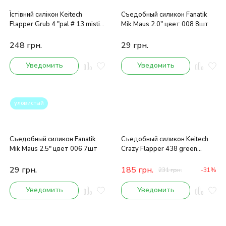
Їстівний силікон Keitech
Съедобный силикон Fanatik
Flapper Grub 4 "pal # 13 mistic
Mik Maus 2.0" цвет 008 8шт
spice
248
грн.
29
грн.
Уведомить
Уведомить
уловистый
Съедобный силикон Fanatik
Съедобный силикон Keitech
Mik Maus 2.5" цвет 006 7шт
Crazy Flapper 438 green
pumpkin fire
29
грн.
185
грн.
231
грн.
-31%
Уведомить
Уведомить