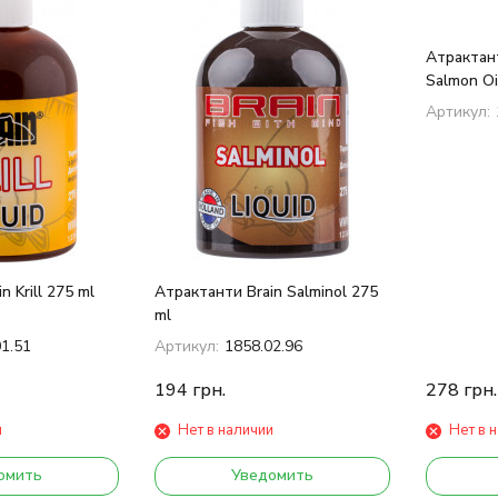
Атрактант
Salmon Oi
Артикул:
 Krill 275 ml
Атрактанти Brain Salminol 275
ml
01.51
Артикул:
1858.02.96
194
грн.
278
грн.
и
Нет в наличии
Нет в 
омить
Уведомить