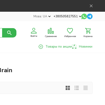
Мова:
UA
+380505827551
Войти
Сравнение
Избранное
Корзина
Товары по акции
Новинки
rain