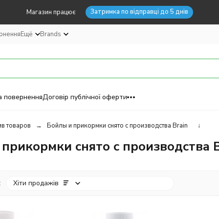
Затримка по відправці до 5 днів
Магазин працює
ернення
Ещё
Brands
а повернення
Договір публічної оферти
в товаров
Бойлы и прикормки снято с производства Brain
↓
 прикормки снято с производства B
:
Хіти продажів