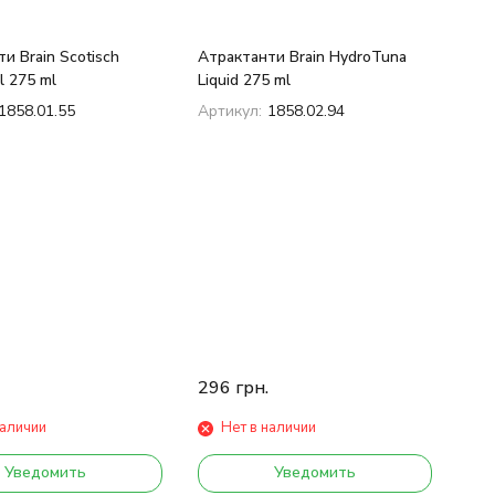
и Brain Scotisch
Атрактанти Brain HydroTuna
l 275 ml
Liquid 275 ml
1858.01.55
Артикул:
1858.02.94
296
грн.
наличии
Нет в наличии
Уведомить
Уведомить