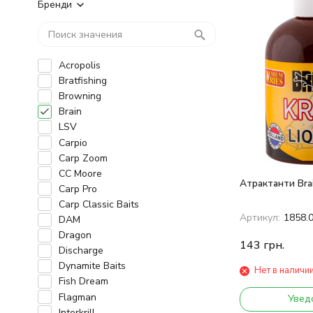
Бренди
Acropolis
Bratfishing
Browning
Brain
LSV
Carpio
Carp Zoom
CC Moore
Атрактанти Brain
Carp Pro
Carp Classic Baits
Артикул:
1858.
DAM
Dragon
143
грн.
Discharge
Dynamite Baits
Нет в наличи
Fish Dream
Flagman
Увед
Interkrill