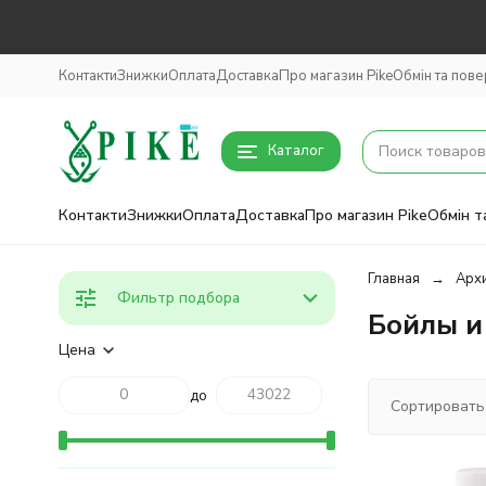
Контакти
Знижки
Оплата
Доставка
Про магазин Pike
Обмін та пов
Каталог
Контакти
Знижки
Оплата
Доставка
Про магазин Pike
Обмін т
Главная
Архи
Фильтр подбора
Бойлы и
Цена
до
Сортировать