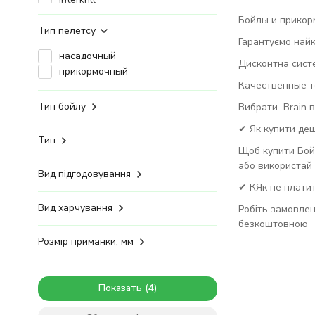
Nutrabaits
Бойлы и прикормк
Richworth
Тип пелетсу
Гарантуємо найкр
Rocket Baits
насадочный
Fishing Roi
Дисконтна сист
прикормочный
Korda
Качественные то
Solar tackle
Тип бойлу
Вибрати Brain в
Rod Hutchinson
ST Baits
✔ Як купити де
Технокарп
Тип
Щоб купити Бойл
Mistral
або використай
Фішка
Вид підгодовування
Trophej
✔ КЯк не платит
Grandcarp
Вид харчування
Робіть замовлен
безкоштовною
Розмір приманки, мм
Показать