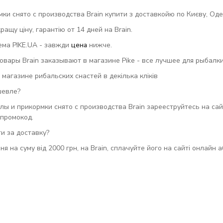
и снято с производства Brain купити з доставкойю по Києву, Одесі,
ащу ціну, гарантію от 14 дней на Brain.
ема PIKE.UA - завжди
цена
нижче.
вары Brain заказывают в магазине Pike - все лучшее для рыбалки 
 магазине рибальских снастей в декілька кліків
шевле?
ы и прикормки снято с производства Brain зарееструйтесь на сай
 промокод.
и за доставку?
ня на суму від 2000 грн, на Brain, сплачуйте його на сайті онлайн