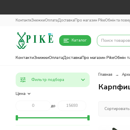
Контакти
Знижки
Оплата
Доставка
Про магазин Pike
Обмін та пов
Каталог
Контакти
Знижки
Оплата
Доставка
Про магазин Pike
Обмін т
Главная
Архи
Фильтр подбора
Карпфиш
Цена
до
Сортировать