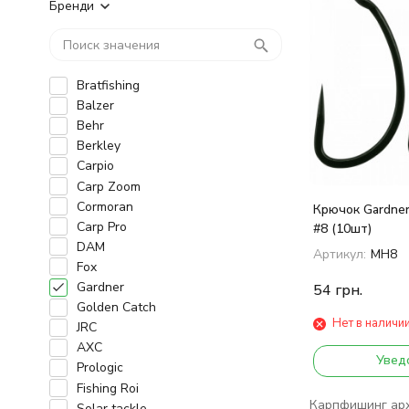
Бренди
Bratfishing
Balzer
Behr
Berkley
Carpio
Carp Zoom
Cormoran
Крючок Gardne
Carp Pro
#8 (10шт)
DAM
Артикул:
MH8
Fox
Gardner
54
грн.
Golden Catch
Нет в наличи
JRC
AXC
Увед
Prologic
Fishing Roi
Карпфишинг архи
Solar tackle