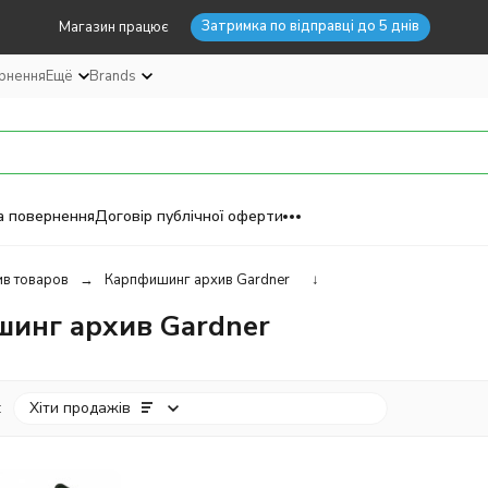
Затримка по відправці до 5 днів
Магазин працює
ернення
Ещё
Brands
а повернення
Договір публічної оферти
в товаров
Карпфишинг архив Gardner
↓
инг архив Gardner
:
Хіти продажів