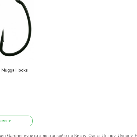
r Mugga Hooks
и
омить
в Gardner купити з доставкойю по Києву, Одесі, Дніпру, Львову, Він