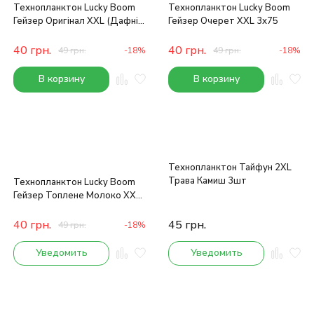
Технопланктон Lucky Boom
Технопланктон Lucky Boom
Гейзер Оригінал XXL (Дафнія)
Гейзер Очерет XXL 3х75
3х75
40
грн.
40
грн.
49
грн.
-18%
49
грн.
-18%
В корзину
В корзину
Технопланктон Тайфун 2XL
Трава Камиш 3шт
Технопланктон Lucky Boom
Гейзер Топлене Молоко XXL
3х75
40
грн.
45
грн.
49
грн.
-18%
Уведомить
Уведомить