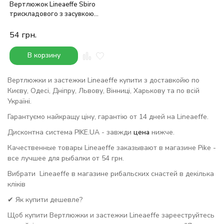
Вертлюжок Lineaeffe Sbiro
трискладового з засувкою
№18
54
грн.
В корзину
Вертлюжки и застежки Lineaeffe купити з доставкойю по
Києву, Одесі, Дніпру, Львову, Вінниці, Харькову та по всій
Україні.
Гарантуємо найкращу ціну, гарантію от 14 дней на Lineaeffe.
Дисконтна система PIKE.UA - завжди
цена
нижче.
Качественные товары Lineaeffe заказывают в магазине Pike -
все лучшее для рыбалки от 54 грн.
Вибрати Lineaeffe в магазине рибальских снастей в декілька
кліків
✔ Як купити дешевле?
Щоб купити Вертлюжки и застежки Lineaeffe зарееструйтесь