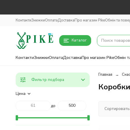
Контакти
Знижки
Оплата
Доставка
Про магазин Pike
Обмін та пов
Каталог
Контакти
Знижки
Оплата
Доставка
Про магазин Pike
Обмін т
Главная
Снас
Фильтр подбора
Коробки
Цена
до
Сортировать