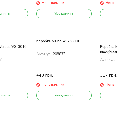
и
Нет в наличии
Нет в 
омить
Уведомить
Коробка Meiho VS-388DD
Versus VS-3010
Коробка 
black/clea
Артикул:
208833
7
Артикул:
443
грн.
317
грн.
и
Нет в наличии
Нет в 
омить
Уведомить