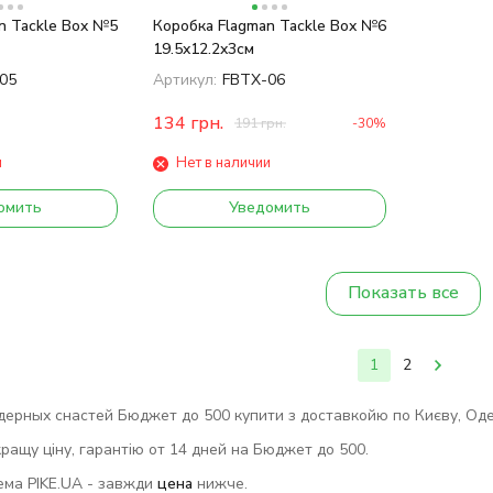
n Tackle Box №5
Коробка Flagman Tackle Box №6
19.5x12.2x3см
05
Артикул:
FBTX-06
134
грн.
191
грн.
-30%
и
Нет в наличии
омить
Уведомить
Показать все
1
2
ерных снастей Бюджет до 500 купити з доставкойю по Києву, Одесі, 
ращу ціну, гарантію от 14 дней на Бюджет до 500.
ема PIKE.UA - завжди
цена
нижче.