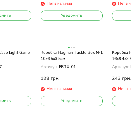
и
Нет в наличии
Нет в 
омить
Уведомить
Case Light Game
Коробка Flagman Tackle Box №1
Коробка 
10x6.5x3.5см
16x9.4x3.
7
Артикул:
FBTX-01
Артикул:
198
грн.
243
грн.
и
Нет в наличии
Нет в 
омить
Уведомить