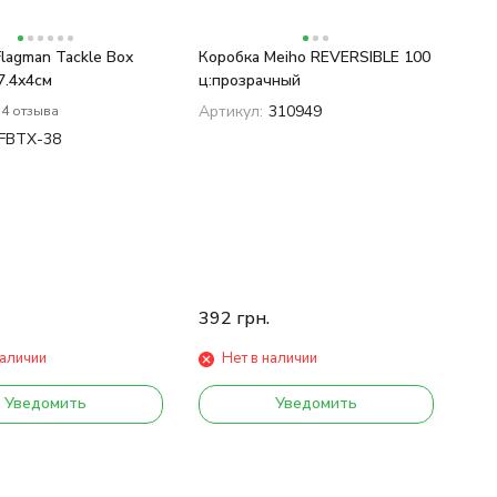
lagman Tackle Box
Коробка Meiho REVERSIBLE 100
7.4x4см
ц:прозрачный
Артикул:
310949
4 отзыва
FBTX-38
392
грн.
наличии
Нет в наличии
Уведомить
Уведомить