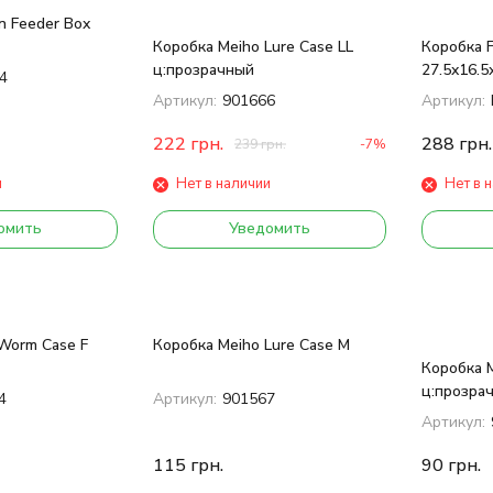
n Feeder Box
Коробка Meiho Lure Case LL
Коробка 
ц:прозрачный
27.5x16.5
4
Артикул:
901666
Артикул:
222
грн.
288
грн.
239
грн.
-7%
и
Нет в наличии
Нет в 
омить
Уведомить
Worm Case F
Коробка Meiho Lure Case M
Коробка M
ц:прозра
4
Артикул:
901567
Артикул:
115
грн.
90
грн.