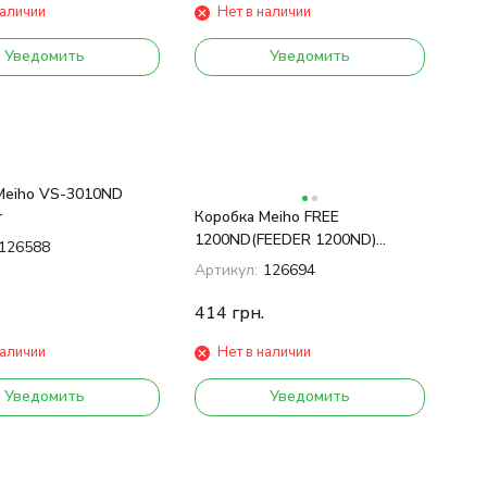
наличии
Нет в наличии
Уведомить
Уведомить
Meiho VS-3010ND
r
Коробка Meiho FREE
1200ND(FEEDER 1200ND)
126588
ц:прозрачный
Артикул:
126694
414
грн.
наличии
Нет в наличии
Уведомить
Уведомить