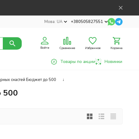
Мова:
UA
+380505827551
Войти
Сравнение
Избранное
Корзина
Товары по акции
Новинки
рных снастей Бюджет до 500
↓
 500