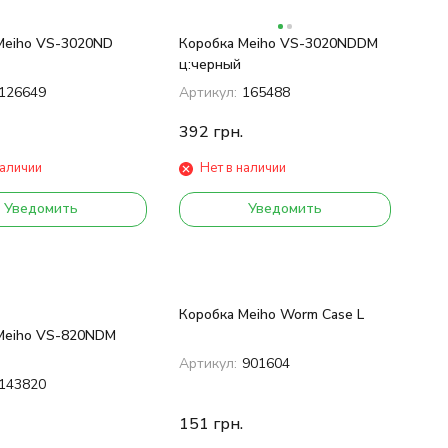
Meiho VS-3020ND
Коробка Meiho VS-3020NDDM
ц:черный
126649
Артикул:
165488
392
грн.
наличии
Нет в наличии
Уведомить
Уведомить
Коробка Meiho Worm Case L
Meiho VS-820NDM
Артикул:
901604
143820
151
грн.