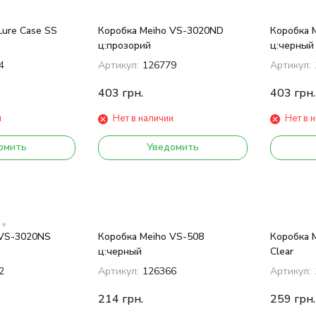
Lure Case SS
Коробка Meiho VS-3020ND
Коробка 
ц:прозорий
ц:черный
4
Артикул:
126779
Артикул:
403
грн.
403
грн.
и
Нет в наличии
Нет в 
омить
Уведомить
 VS-3020NS
Коробка Meiho VS-508
Коробка 
ц:черный
Clear
2
Артикул:
126366
Артикул:
214
грн.
259
грн.