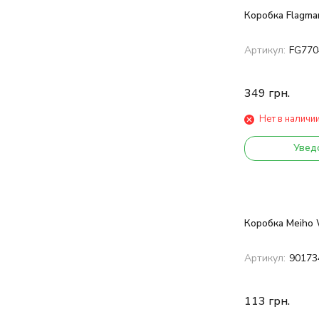
Коробка Flagma
Артикул:
FG770
349
грн.
Нет в наличи
Увед
Коробка Meiho 
Артикул:
90173
113
грн.