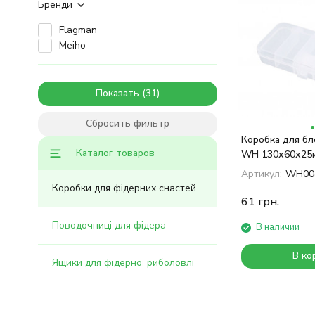
Бренди
Flagman
Meiho
Показать
Сбросить фильтр
Коробка для бл
Каталог товаров
WH 130х60х25
Артикул:
WH00
Коробки для фідерних снастей
61
грн.
Поводочниці для фідера
В наличии
В ко
Ящики для фідерної риболовлі