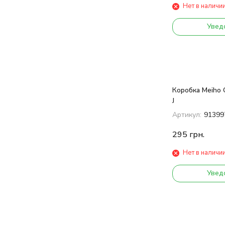
Нет в наличи
Увед
Коробка Meiho 
J
Артикул:
91399
295
грн.
Нет в наличи
Увед