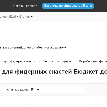
Затримка по відправці до 5 днів
Магазин працює
ернення
Ещё
Brands
а повернення
Договір публічної оферти
ти для фидерной ловли
Чехлы для фидера
Коробки для фиде
 для фидерных снастей Бюджет до
:
Хіти продажів