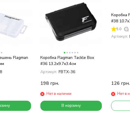
Коробка F
#38 10.7x
5.0
Артикул:
ешень Flagman
Коробка Flagman Tackle Box
мм
#36 13.2x9.7x3.4см
8
Артикул:
FBTX-36
198
грн.
126
грн.
Нет в наличии
Нет в 
рзину
В корзину