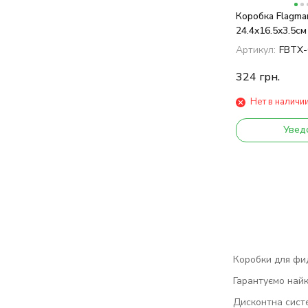
Коробка Flagma
24.4x16.5x3.5см
Артикул:
FBTX-
324
грн.
Нет в наличи
Увед
Коробки для фид
Гарантуємо найк
Дисконтна сист