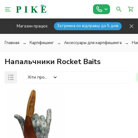
Затримка по відправці до 5 днів
Магазин працює
Главная
Карпфишинг
Аксессуары для карпфишинга
Нап
Напальчники Rocket Baits
Хіти продажів