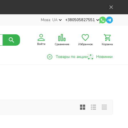
Мова:
UA
+380505827551
Войти
Сравнение
Избранное
Корзина
Товары по акции
Новинки
↓