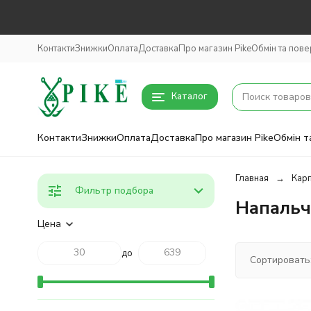
Контакти
Знижки
Оплата
Доставка
Про магазин Pike
Обмін та пов
Каталог
Контакти
Знижки
Оплата
Доставка
Про магазин Pike
Обмін т
Главная
Кар
Фильтр подбора
Напальч
Цена
до
Сортировать