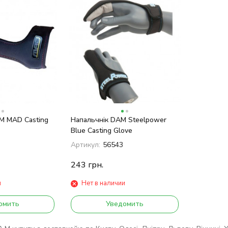
M MAD Casting
Напальчнік DAM Steelpower
Blue Casting Glove
Артикул:
56543
243
грн.
и
Нет в наличии
омить
Уведомить