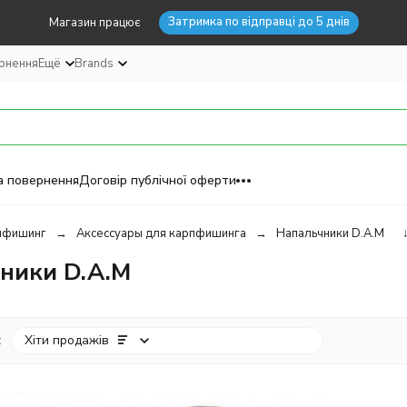
Затримка по відправці до 5 днів
Магазин працює
ернення
Ещё
Brands
а повернення
Договір публічної оферти
пфишинг
Аксессуары для карпфишинга
Напальчники D.A.M
ники D.A.M
:
Хіти продажів