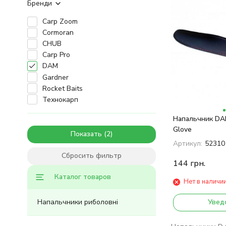
Бренди
Carp Zoom
Cormoran
CHUB
Carp Pro
DAM
Gardner
Rocket Baits
Технокарп
Напальчник DA
Glove
Показать
Артикул:
52310
Сбросить фильтр
144
грн.
Каталог товаров
Нет в наличи
Напальчники риболовні
Увед