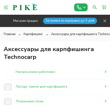
Затримка по відправці до 5 днів
Магазин працює
Главная
Карпфишинг
Аксессуары для карпфишинга Technoc
Аксессуары для карпфишинга
Technocarp
Напальчники риболовні
Ліхтарі, лампи для карпфішингу
Лічильники ліски