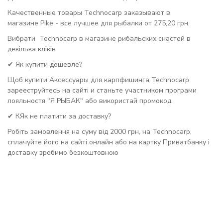
Качественные товары Technocarp заказывают в
магазине Pike - все лучшее для рыбалки от 275,20 грн.
Вибрати Technocarp в магазине рибальских снастей в
декілька кліків
✔ Як купити дешевле?
Щоб купити Аксессуары для карпфишинга Technocarp
зарееструйтесь на сайті и станьте участником програми
лояльностя "Я РЫБАК" або використай промокод.
✔ КЯк не платити за доставку?
Робіть замовлення на суму від 2000 грн, на Technocarp,
сплачуйте його на сайті онлайн або на картку Приватбанку і
доставку зробимо безкоштовною