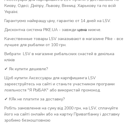
Києву, Одесі, Дніпру, Львову, Вінниці, Харькову та по всій
Україні.
Гарантуємо найкращу ціну, гарантію от 14 дней на LSV.
Дисконтна система PIKE.UA - завжди
цена
нижче.
Качественные товары LSV заказывают в магазине Pike - все
лучшее для рыбалки от 100 грн.
Вибрати LSV в магазине рибальских снастей в декілька
кліків
✔ Як купити дешевле?
Щоб купити Аксессуары для карпфишинга LSV
зарееструйтесь на сайті и станьте участником програми
лояльностя "Я РЫБАК" або використай промокод.
✔ КЯк не платити за доставку?
Робіть замовлення на суму від 2000 грн, на LSV, сплачуйте
його на сайті онлайн або на картку Приватбанку і доставку
зробимо безкоштовною