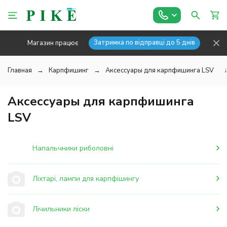
Затримка по відправці до 5 днів
Магазин працює
Главная
Карпфишинг
Аксессуары для карпфишинга LSV
Аксессуары для карпфишинга
LSV
Напальчники риболовні
Ліхтарі, лампи для карпфішингу
Лічильники ліски