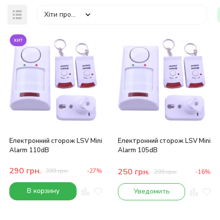
Хіти продажів
хит
Електронний сторож LSV Mini
Електронний сторож LSV Mini
Alarm 110dB
Alarm 105dB
290
грн.
250
грн.
399
грн.
-27%
299
грн.
-16%
В корзину
Уведомить