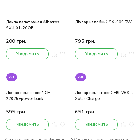
Лампа палаточная Albatros
Ліхтар налобний SX-009 5W
SX-L01-2COB
200
грн.
795
грн.
Уведомить
Уведомить
хит
хит
Ліхтар кемпінговий CH-
Ліхтар кемпінговий HS-V66-1
22025+power bank
Solar Charge
595
грн.
651
грн.
Уведомить
Уведомить
Аксессуары для карпфишинга LSV купити з доставкойю по