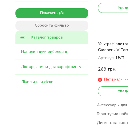
Увед
Показать
Сбросить фильтр
Каталог товаров
Ультрафіолетов
Gardner UV Tor
Напальчники риболовні
Артикул:
UVT
Ліхтарі, лампи для карпфішингу
269
грн.
Нет в наличи
Лічильники ліски
Увед
Аксессуары для 
Гарантуємо найк
Дисконтна сист