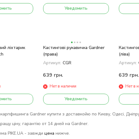
омить
Уведомить
ий ліхтарик
Кастингові рукавичка Gardner
Кастингов
ch
(права)
(ліва)
Артикул:
CGR
Артикул:
639
грн.
639
грн.
и
Нет в наличии
Нет в 
омить
Уведомить
карпфишинга Gardner купити з доставкойю по Києву, Одесі, Дніпру, 
ращу ціну, гарантію от 14 дней на Gardner.
ема PIKE.UA - завжди
цена
нижче.