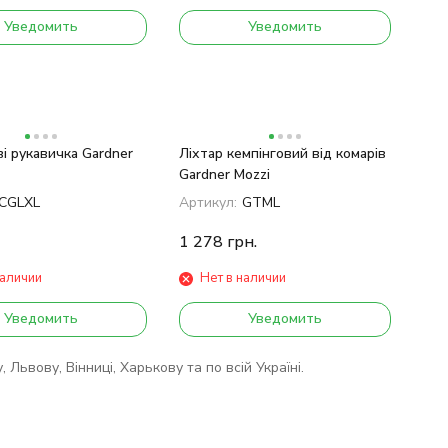
Уведомить
Уведомить
і рукавичка Gardner
Ліхтар кемпінговий від комарів
Gardner Mozzi
CGLXL
Артикул:
GTML
1 278
грн.
наличии
Нет в наличии
Уведомить
Уведомить
Львову, Вінниці, Харькову та по всій Україні.