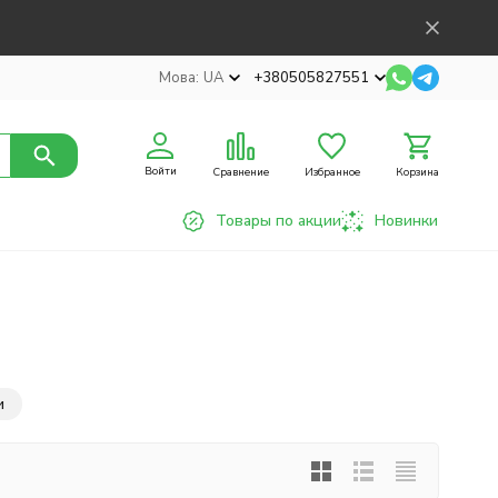
Мова:
UA
+380505827551
Войти
Сравнение
Избранное
Корзина
Товары по акции
Новинки
и