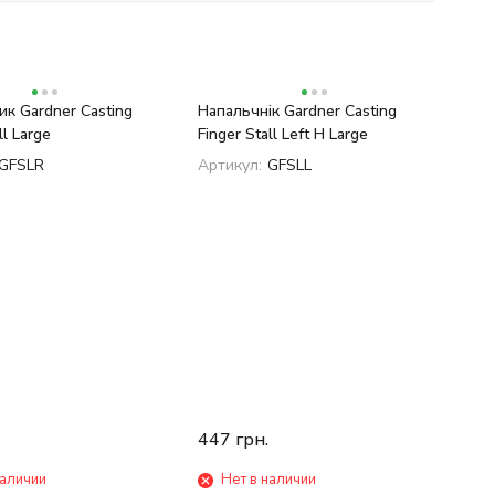
к Gardner Casting
Напальчнік Gardner Casting
ll Large
Finger Stall Left H Large
GFSLR
Артикул:
GFSLL
447
грн.
наличии
Нет в наличии