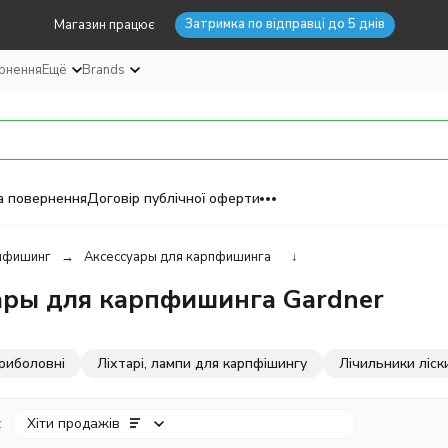
Затримка по відправці до 5 днів
Магазин працює
ернення
Ещё
Brands
а повернення
Договір публічної оферти
пфишинг
Аксессуары для карпфишинга
↓
ары для карпфишинга Gardner
риболовні
Ліхтарі, лампи для карпфішингу
Лічильники ліск
:
Хіти продажів