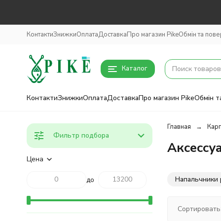
Контакти
Знижки
Оплата
Доставка
Про магазин Pike
Обмін та пов
Каталог
Контакти
Знижки
Оплата
Доставка
Про магазин Pike
Обмін т
Главная
Кар
Фильтр подбора
Аксессу
Цена
Напальчники 
до
Сортировать