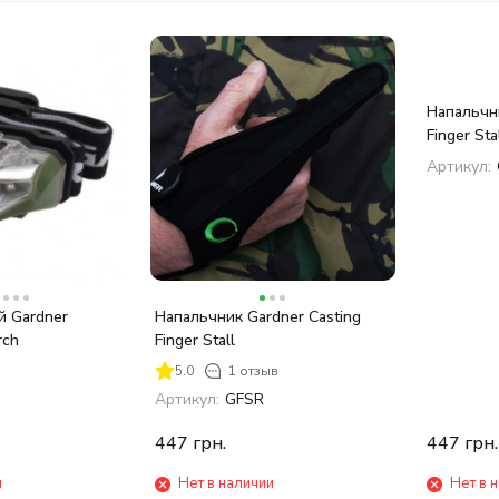
Напальчни
Finger Sta
Артикул:
й Gardner
Напальчник Gardner Casting
rch
Finger Stall
5.0
1 отзыв
Артикул:
GFSR
447
грн.
447
грн.
и
Нет в наличии
Нет в 