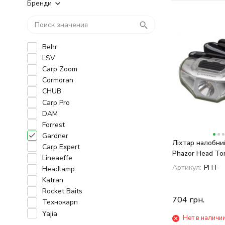
Бренди
Behr
LSV
Carp Zoom
Cormoran
CHUB
Carp Pro
DAM
Forrest
Gardner
Ліхтар налобни
Carp Expert
Phazor Head To
Lineaeffe
Артикул:
PHT
Headlamp
Katran
Rocket Baits
704
грн.
Технокарп
Yajia
Нет в наличи