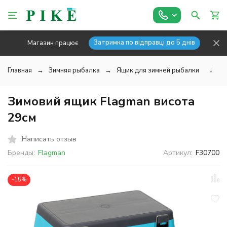
Затримка по відправці до 5 днів
Магазин працює
Главная
Зимняя рыбалка
Ящик для зимней рыбалки
↓
Зимовий ящик Flagman висота
29см
Написать отзыв
Бренды:
Flagman
Артикул:
F30700
-15%