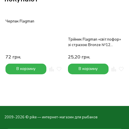
Черпак Flagman
Трійник Flagman «світлофор»
зі стразою Bronze №12
зелений/жовтий/червоний
72
грн.
25,20
грн.
В корзину
В корзину
2009-2026 © pike — интернет-магазин для рыбаков