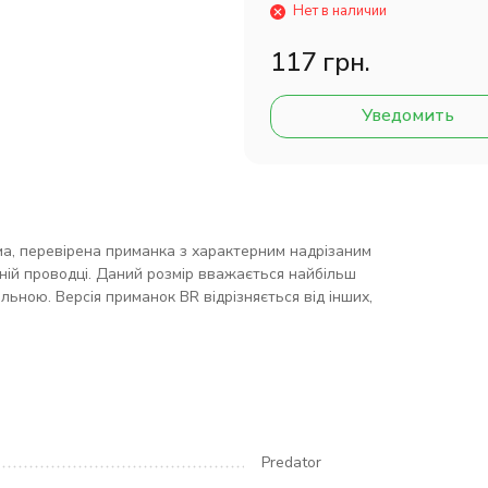
Нет в наличии
117 грн.
Уведомить
ма, перевірена приманка з характерним надрізаним
льній проводці. Даний розмір вважається найбільш
ьною. Версія приманок BR відрізняється від інших,
Predator