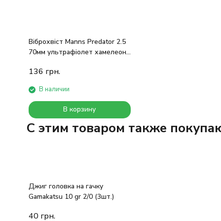
Віброхвіст Manns Predator 2.5
70мм ультрафіолет хамелеон
з блискітками
136
грн.
В наличии
В корзину
C этим товаром также покупа
Джиг головка на гачку
Gamakatsu 10 gr 2/0 (3шт.)
40
грн.