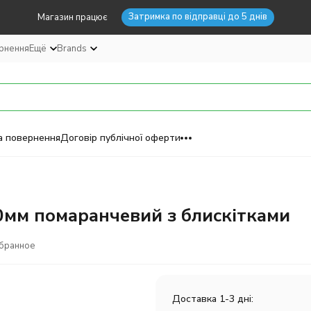
Затримка по відправці до 5 днів
Магазин працює
ернення
Ещё
Brands
а повернення
Договір публічної оферти
90мм помаранчевий з блискітками
збранное
Доставка 1-3 дні: