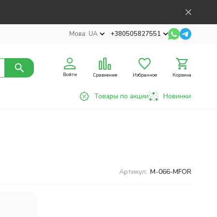
Мова:
UA
+380505827551
Войти
Сравнение
Избранное
Корзина
Товары по акции
Новинки
Артикул:
M-066-MFOR