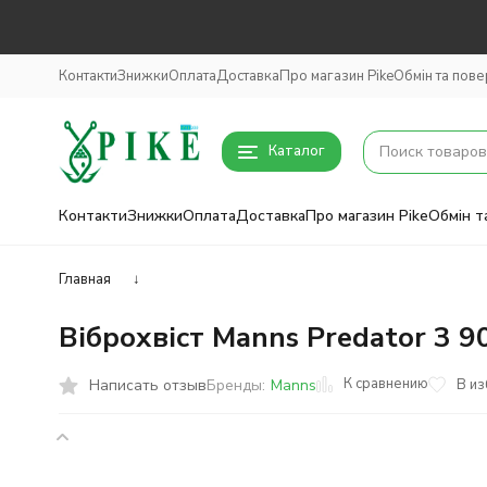
Контакти
Знижки
Оплата
Доставка
Про магазин Pike
Обмін та пов
Каталог
Контакти
Знижки
Оплата
Доставка
Про магазин Pike
Обмін т
Главная
↓
Віброхвіст Manns Predator 3 
К сравнению
Написать отзыв
В и
Бренды:
Manns